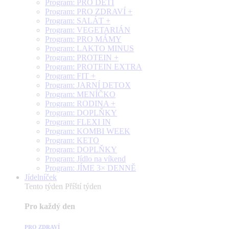
Program: PRO DĚTI
Program: PRO ZDRAVÍ +
Program: SALÁT +
Program: VEGETARIÁN
Program: PRO MÁMY
Program: LAKTO MINUS
Program: PROTEIN +
Program: PROTEIN EXTRA
Program: FIT +
Program: JARNÍ DETOX
Program: MENÍČKO
Program: RODINA +
Program: DOPLŇKY
Program: FLEXI IN
Program: KOMBI WEEK
Program: KETO
Program: DOPLŇKY
Program: Jídlo na víkend
Program: JÍME 3× DENNĚ
Jídelníček
Tento týden
Příští týden
Pro každý den
PRO ZDRAVÍ