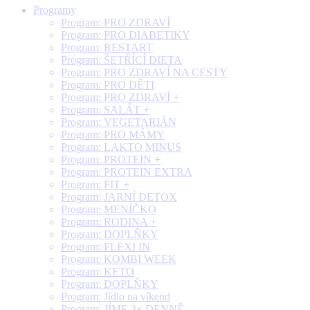
Programy
Program: PRO ZDRAVÍ
Program: PRO DIABETIKY
Program: RESTART
Program: ŠETŘÍCÍ DIETA
Program: PRO ZDRAVÍ NA CESTY
Program: PRO DĚTI
Program: PRO ZDRAVÍ +
Program: SALÁT +
Program: VEGETARIÁN
Program: PRO MÁMY
Program: LAKTO MINUS
Program: PROTEIN +
Program: PROTEIN EXTRA
Program: FIT +
Program: JARNÍ DETOX
Program: MENÍČKO
Program: RODINA +
Program: DOPLŇKY
Program: FLEXI IN
Program: KOMBI WEEK
Program: KETO
Program: DOPLŇKY
Program: Jídlo na víkend
Program: JÍME 3× DENNĚ