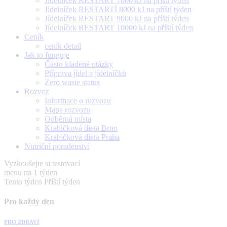
Jídelníček RESTART 7000 kJ na příští týden
Jídelníček RESTARTÍ 8000 kJ na příští týden
Jídelníček RESTART 9000 kJ na příští týden
Jídelníček RESTART 10000 kJ na příští týden
Ceník
ceník detail
Jak to funguje
Často kladené otázky
Příprava jídel a jídelníčků
Zero waste status
Rozvoz
Informace o rozvozu
Mapa rozvozu
Odběrná místa
Krabičková dieta Brno
Krabičková dieta Praha
Nutriční poradenství
Vyzkoušejte si testovací
menu na 1 týden
Tento týden
Příští týden
Pro každý den
PRO ZDRAVÍ