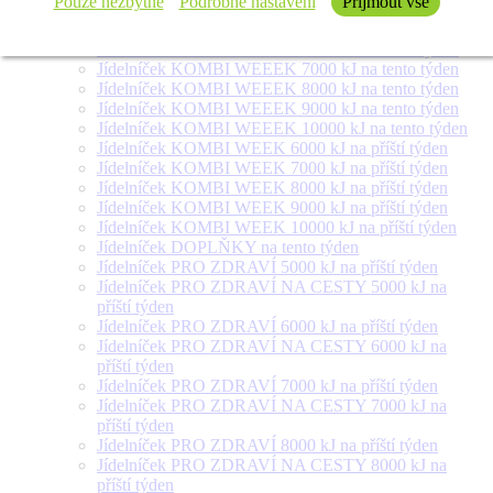
Pouze nezbytné
Podrobné nastavení
Přijmout vše
týden
Jídelníček SALÁT + na tento týden
Jídelníček KOMBI WEEEK 6000 kJ na tento týden
Jídelníček KOMBI WEEEK 7000 kJ na tento týden
Jídelníček KOMBI WEEEK 8000 kJ na tento týden
Jídelníček KOMBI WEEEK 9000 kJ na tento týden
Jídelníček KOMBI WEEEK 10000 kJ na tento týden
Jídelníček KOMBI WEEK 6000 kJ na příští týden
Jídelníček KOMBI WEEK 7000 kJ na příští týden
Jídelníček KOMBI WEEK 8000 kJ na příští týden
Jídelníček KOMBI WEEK 9000 kJ na příští týden
Jídelníček KOMBI WEEK 10000 kJ na příští týden
Jídelníček DOPLŇKY na tento týden
Jídelníček PRO ZDRAVÍ 5000 kJ na příští týden
Jídelníček PRO ZDRAVÍ NA CESTY 5000 kJ na
příští týden
Jídelníček PRO ZDRAVÍ 6000 kJ na příští týden
Jídelníček PRO ZDRAVÍ NA CESTY 6000 kJ na
příští týden
Jídelníček PRO ZDRAVÍ 7000 kJ na příští týden
Jídelníček PRO ZDRAVÍ NA CESTY 7000 kJ na
příští týden
Jídelníček PRO ZDRAVÍ 8000 kJ na příští týden
Jídelníček PRO ZDRAVÍ NA CESTY 8000 kJ na
příští týden