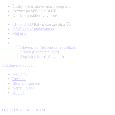
Široký výběr stravovacích programů
Rozvoz po většině míst ČR
Nutriční poradenství v ceně
517 070 333
Kdy můžu zavolat?
info@zdravestravovani.cz
Můj účet
Aktuality
Recenze
Blog & inspirace
Napsali o nás
Kontakt
OBJEDNAT PROGRAM