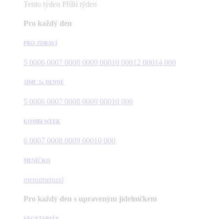
Tento týden
Příští týden
Pro každý den
PRO ZDRAVÍ
5 000
6 000
7 000
8 000
9 000
10 000
12 000
14 000
JÍME 3x DENNĚ
5 000
6 000
7 000
8 000
9 000
10 000
KOMBI WEEK
6 000
7 000
8 000
9 000
10 000
MENÍČKO
menu
menuxl
Pro každý den s upraveným jídelníčkem
VEGETARIÁN