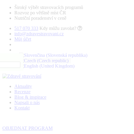
Široký výběr stravovacích programů
Rozvoz po většině míst ČR
Nutriční poradenství v ceně
517 070 333
Kdy můžu zavolat?
info@zdravestravovani.cz
Můj účet
Aktuality
Recenze
Blog & inspirace
Napsali o nás
Kontakt
OBJEDNAT PROGRAM