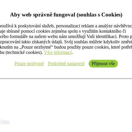
Aby web správně fungoval (souhlas s Cookies)
oužívá k poskytování služeb, personalizaci reklam a analýze návštěvno
aje sbírané pomocí cookies zejména spolu s využitím kontaktního či
ého formuláře na našem webu nám umožňují Vaši identifikaci. Proto 
 zpracování takto získaných údajů. Svůj souhlas můžete kdykoliv změn
iknutím na „Pouze nezbytné“ budou použity pouze cookies, které potř
u (technické cookies).
Více informací
.
Pouze nezbytné
Podrobné nastavení
Přijmout vše
týden