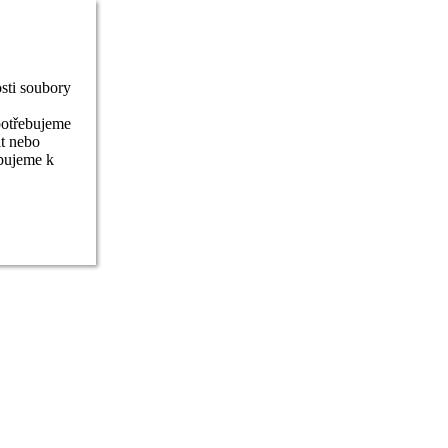
sti soubory
potřebujeme
it nebo
ebujeme k