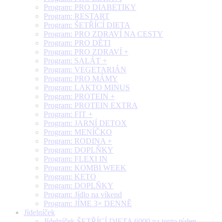
Program: PRO DIABETIKY
Program: RESTART
Program: ŠETŘÍCÍ DIETA
Program: PRO ZDRAVÍ NA CESTY
Program: PRO DĚTI
Program: PRO ZDRAVÍ +
Program: SALÁT +
Program: VEGETARIÁN
Program: PRO MÁMY
Program: LAKTO MINUS
Program: PROTEIN +
Program: PROTEIN EXTRA
Program: FIT +
Program: JARNÍ DETOX
Program: MENÍČKO
Program: RODINA +
Program: DOPLŇKY
Program: FLEXI IN
Program: KOMBI WEEK
Program: KETO
Program: DOPLŇKY
Program: Jídlo na víkend
Program: JÍME 3× DENNĚ
Jídelníček
Jídelníček ŠETŘÍCÍ DIETA 6000 na tento týden