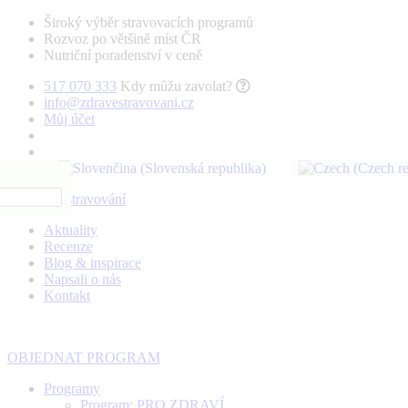
Široký výběr stravovacích programů
Rozvoz po většině míst ČR
Nutriční poradenství v ceně
517 070 333
Kdy můžu zavolat?
info@zdravestravovani.cz
Můj účet
Aktuality
Recenze
Blog & inspirace
Napsali o nás
Kontakt
OBJEDNAT PROGRAM
Programy
Program: PRO ZDRAVÍ