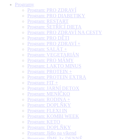
Programy
Program: PRO ZDRAVÍ
Program: PRO DIABETIKY
Program: RESTART
Program: ŠETŘÍCÍ DIETA
Program: PRO ZDRAVÍ NA CESTY
Program: PRO DĚTI
Program: PRO ZDRAVÍ +
Program: SALÁT +
Program: VEGETARIÁN
Program: PRO MÁMY
Program: LAKTO MINUS
Program: PROTEIN +
Program: PROTEIN EXTRA
Program: FIT +
Program: JARNÍ DETOX
Program: MENÍČKO
Program: RODINA +
Program: DOPLŇKY
Program: FLEXI IN
Program: KOMBI WEEK
Program: KETO
Program: DOPLŇKY
Program: Jídlo na víkend
Program: JÍME 3× DENNĚ