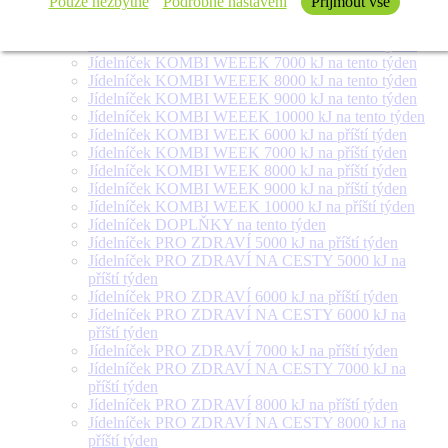
Pouze nezbytné
Podrobné nastavení
Přijmout vše
týden
Jídelníček SALÁT + na tento týden
Jídelníček KOMBI WEEEK 6000 kJ na tento týden
Jídelníček KOMBI WEEEK 7000 kJ na tento týden
Jídelníček KOMBI WEEEK 8000 kJ na tento týden
Jídelníček KOMBI WEEEK 9000 kJ na tento týden
Jídelníček KOMBI WEEEK 10000 kJ na tento týden
Jídelníček KOMBI WEEK 6000 kJ na příští týden
Jídelníček KOMBI WEEK 7000 kJ na příští týden
Jídelníček KOMBI WEEK 8000 kJ na příští týden
Jídelníček KOMBI WEEK 9000 kJ na příští týden
Jídelníček KOMBI WEEK 10000 kJ na příští týden
Jídelníček DOPLŇKY na tento týden
Jídelníček PRO ZDRAVÍ 5000 kJ na příští týden
Jídelníček PRO ZDRAVÍ NA CESTY 5000 kJ na
příští týden
Jídelníček PRO ZDRAVÍ 6000 kJ na příští týden
Jídelníček PRO ZDRAVÍ NA CESTY 6000 kJ na
příští týden
Jídelníček PRO ZDRAVÍ 7000 kJ na příští týden
Jídelníček PRO ZDRAVÍ NA CESTY 7000 kJ na
příští týden
Jídelníček PRO ZDRAVÍ 8000 kJ na příští týden
Jídelníček PRO ZDRAVÍ NA CESTY 8000 kJ na
příští týden