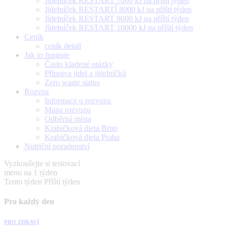
Jídelníček RESTART 7000 kJ na příští týden
Jídelníček RESTARTÍ 8000 kJ na příští týden
Jídelníček RESTART 9000 kJ na příští týden
Jídelníček RESTART 10000 kJ na příští týden
Ceník
ceník detail
Jak to funguje
Často kladené otázky
Příprava jídel a jídelníčků
Zero waste status
Rozvoz
Informace o rozvozu
Mapa rozvozu
Odběrná místa
Krabičková dieta Brno
Krabičková dieta Praha
Nutriční poradenství
Vyzkoušejte si testovací
menu na 1 týden
Tento týden
Příští týden
Pro každý den
PRO ZDRAVÍ