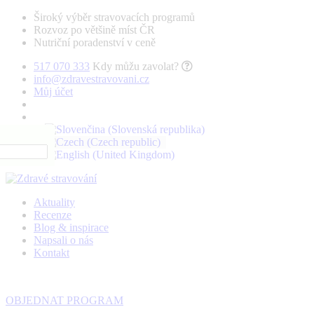
Široký výběr stravovacích programů
Rozvoz po většině míst ČR
Nutriční poradenství v ceně
517 070 333
Kdy můžu zavolat?
info@zdravestravovani.cz
Můj účet
Aktuality
Recenze
Blog & inspirace
Napsali o nás
Kontakt
OBJEDNAT PROGRAM