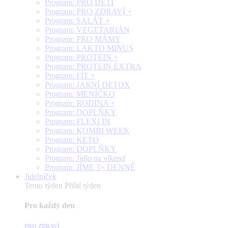
Program: PRO DĚTI
Program: PRO ZDRAVÍ +
Program: SALÁT +
Program: VEGETARIÁN
Program: PRO MÁMY
Program: LAKTO MINUS
Program: PROTEIN +
Program: PROTEIN EXTRA
Program: FIT +
Program: JARNÍ DETOX
Program: MENÍČKO
Program: RODINA +
Program: DOPLŇKY
Program: FLEXI IN
Program: KOMBI WEEK
Program: KETO
Program: DOPLŇKY
Program: Jídlo na víkend
Program: JÍME 3× DENNĚ
Jídelníček
Tento týden
Příští týden
Pro každý den
PRO ZDRAVÍ