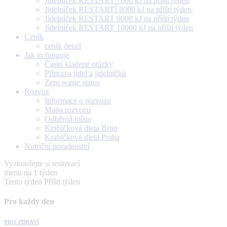
Jídelníček RESTART 7000 kJ na příští týden
Jídelníček RESTARTÍ 8000 kJ na příští týden
Jídelníček RESTART 9000 kJ na příští týden
Jídelníček RESTART 10000 kJ na příští týden
Ceník
ceník detail
Jak to funguje
Často kladené otázky
Příprava jídel a jídelníčků
Zero waste status
Rozvoz
Informace o rozvozu
Mapa rozvozu
Odběrná místa
Krabičková dieta Brno
Krabičková dieta Praha
Nutriční poradenství
Vyzkoušejte si testovací
menu na 1 týden
Tento týden
Příští týden
Pro každý den
PRO ZDRAVÍ