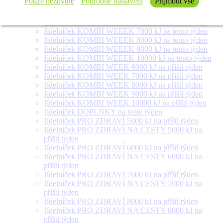
Pouze nezbytné
Podrobné nastavení
Přijmout vše
týden
Jídelníček SALÁT + na tento týden
Jídelníček KOMBI WEEEK 6000 kJ na tento týden
Jídelníček KOMBI WEEEK 7000 kJ na tento týden
Jídelníček KOMBI WEEEK 8000 kJ na tento týden
Jídelníček KOMBI WEEEK 9000 kJ na tento týden
Jídelníček KOMBI WEEEK 10000 kJ na tento týden
Jídelníček KOMBI WEEK 6000 kJ na příští týden
Jídelníček KOMBI WEEK 7000 kJ na příští týden
Jídelníček KOMBI WEEK 8000 kJ na příští týden
Jídelníček KOMBI WEEK 9000 kJ na příští týden
Jídelníček KOMBI WEEK 10000 kJ na příští týden
Jídelníček DOPLŇKY na tento týden
Jídelníček PRO ZDRAVÍ 5000 kJ na příští týden
Jídelníček PRO ZDRAVÍ NA CESTY 5000 kJ na
příští týden
Jídelníček PRO ZDRAVÍ 6000 kJ na příští týden
Jídelníček PRO ZDRAVÍ NA CESTY 6000 kJ na
příští týden
Jídelníček PRO ZDRAVÍ 7000 kJ na příští týden
Jídelníček PRO ZDRAVÍ NA CESTY 7000 kJ na
příští týden
Jídelníček PRO ZDRAVÍ 8000 kJ na příští týden
Jídelníček PRO ZDRAVÍ NA CESTY 8000 kJ na
příští týden