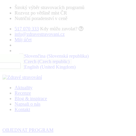
Široký výběr stravovacích programů
Rozvoz po většině míst ČR
Nutriční poradenství v ceně
517 070 333
Kdy můžu zavolat?
info@zdravestravovani.cz
Můj účet
Aktuality
Recenze
Blog & inspirace
Napsali o nás
Kontakt
OBJEDNAT PROGRAM