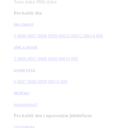
Tento týden
Příští týden
Pro každý den
PRO ZDRAVÍ
5 000
6 000
7 000
8 000
9 000
10 000
12 000
14 000
JÍME 3x DENNĚ
5 000
6 000
7 000
8 000
9 000
10 000
KOMBI WEEK
6 000
7 000
8 000
9 000
10 000
MENÍČKO
menu
menuxl
Pro každý den s upraveným jídelníčkem
VEGETARIÁN