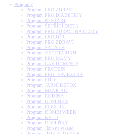
Programy
Program: PRO ZDRAVÍ
Program: PRO DIABETIKY
Program: RESTART
Program: ŠETŘÍCÍ DIETA
Program: PRO ZDRAVÍ NA CESTY
Program: PRO DĚTI
Program: PRO ZDRAVÍ +
Program: SALÁT +
Program: VEGETARIÁN
Program: PRO MÁMY
Program: LAKTO MINUS
Program: PROTEIN +
Program: PROTEIN EXTRA
Program: FIT +
Program: JARNÍ DETOX
Program: MENÍČKO
Program: RODINA +
Program: DOPLŇKY
Program: FLEXI IN
Program: KOMBI WEEK
Program: KETO
Program: DOPLŇKY
Program: Jídlo na víkend
Program: JÍME 3× DENNĚ