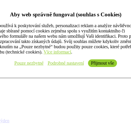
Aby web správně fungoval (souhlas s Cookies)
oužívá k poskytování služeb, personalizaci reklam a analýze návštěvno
aje sbírané pomocí cookies zejména spolu s využitím kontaktního či
ého formuláře na našem webu nám umožňují Vaši identifikaci. Proto 
 zpracování takto získaných údajů. Svůj souhlas můžete kdykoliv změn
iknutím na „Pouze nezbytné“ budou použity pouze cookies, které potř
u (technické cookies).
Více informací
.
Pouze nezbytné
Podrobné nastavení
Přijmout vše
týden