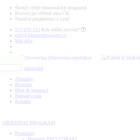
Široký výběr stravovacích programů
Rozvoz po většině míst ČR
Nutriční poradenství v ceně
517 070 333
Kdy můžu zavolat?
info@zdravestravovani.cz
Můj účet
Aktuality
Recenze
Blog & inspirace
Napsali o nás
Kontakt
OBJEDNAT PROGRAM
Programy
Program: PRO ZDRAVÍ