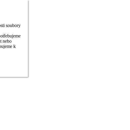
sti soubory
potřebujeme
it nebo
ebujeme k