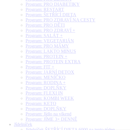
Program: PRO DIABETIKY
Program: RESTART
Program: ŠETŘÍCÍ DIETA
Program: PRO ZDRAVÍ NA CESTY
Program: PRO DĚTI
Program: PRO ZDRAVÍ +
Program: SALÁT +
Program: VEGETARIÁN
Program: PRO MÁMY
Program: LAKTO MINUS
Program: PROTEIN +
Program: PROTEIN EXTRA
Program: FIT +
Program: JARNÍ DETOX
Program: MENÍČKO
Program: RODINA +
Program: DOPLŇKY
Program: FLEXI IN
Program: KOMBI WEEK
Program: KETO
Program: DOPLŇKY
Program: Jídlo na víkend
Program: JÍME 3× DENNĚ
Jídelníček
Jídelníček ŠETŘÍCÍ DIETA 6000 na tento týden