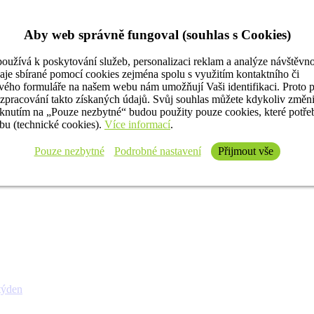
Aby web správně fungoval (souhlas s Cookies)
oužívá k poskytování služeb, personalizaci reklam a analýze návštěvno
aje sbírané pomocí cookies zejména spolu s využitím kontaktního či
ého formuláře na našem webu nám umožňují Vaši identifikaci. Proto 
 zpracování takto získaných údajů. Svůj souhlas můžete kdykoliv změn
iknutím na „Pouze nezbytné“ budou použity pouze cookies, které potř
u (technické cookies).
Více informací
.
Pouze nezbytné
Podrobné nastavení
Přijmout vše
týden