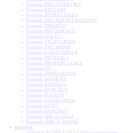
Program: PRO DIABETIKY
Program: RESTART
Program: ŠETŘÍCÍ DIETA
Program: PRO ZDRAVÍ NA CESTY
Program: PRO DĚTI
Program: PRO ZDRAVÍ +
Program: SALÁT +
Program: VEGETARIÁN
Program: PRO MÁMY
Program: LAKTO MINUS
Program: PROTEIN +
Program: PROTEIN EXTRA
Program: FIT +
Program: JARNÍ DETOX
Program: MENÍČKO
Program: RODINA +
Program: DOPLŇKY
Program: FLEXI IN
Program: KOMBI WEEK
Program: KETO
Program: DOPLŇKY
Program: Jídlo na víkend
Program: JÍME 3× DENNĚ
Jídelníček
Jídelníček ŠETŘÍCÍ DIETA 6000 na tento týden