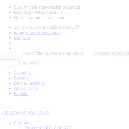
Široký výběr stravovacích programů
Rozvoz po většině míst ČR
Nutriční poradenství v ceně
517 070 333
Kdy můžu zavolat?
info@zdravestravovani.cz
Můj účet
Aktuality
Recenze
Blog & inspirace
Napsali o nás
Kontakt
OBJEDNAT PROGRAM
Programy
Program: PRO ZDRAVÍ