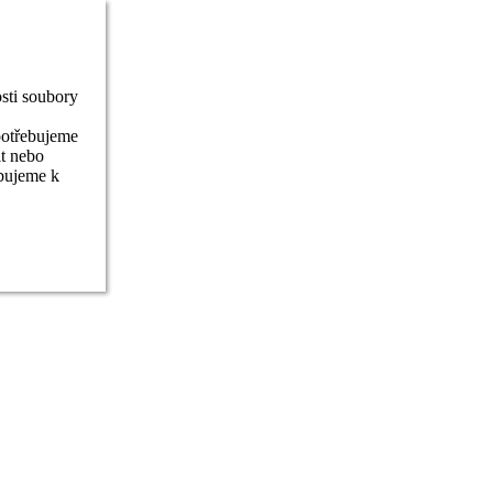
sti soubory
potřebujeme
it nebo
ebujeme k