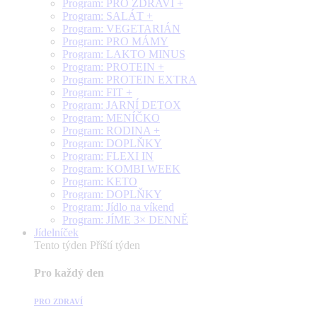
Program: PRO ZDRAVÍ +
Program: SALÁT +
Program: VEGETARIÁN
Program: PRO MÁMY
Program: LAKTO MINUS
Program: PROTEIN +
Program: PROTEIN EXTRA
Program: FIT +
Program: JARNÍ DETOX
Program: MENÍČKO
Program: RODINA +
Program: DOPLŇKY
Program: FLEXI IN
Program: KOMBI WEEK
Program: KETO
Program: DOPLŇKY
Program: Jídlo na víkend
Program: JÍME 3× DENNĚ
Jídelníček
Tento týden
Příští týden
Pro každý den
PRO ZDRAVÍ