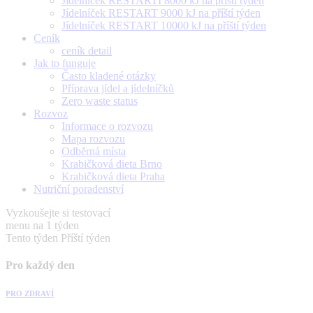
Jídelníček RESTARTÍ 8000 kJ na příští týden
Jídelníček RESTART 9000 kJ na příští týden
Jídelníček RESTART 10000 kJ na příští týden
Ceník
ceník detail
Jak to funguje
Často kladené otázky
Příprava jídel a jídelníčků
Zero waste status
Rozvoz
Informace o rozvozu
Mapa rozvozu
Odběrná místa
Krabičková dieta Brno
Krabičková dieta Praha
Nutriční poradenství
Vyzkoušejte si testovací
menu na 1 týden
Tento týden
Příští týden
Pro každý den
PRO ZDRAVÍ