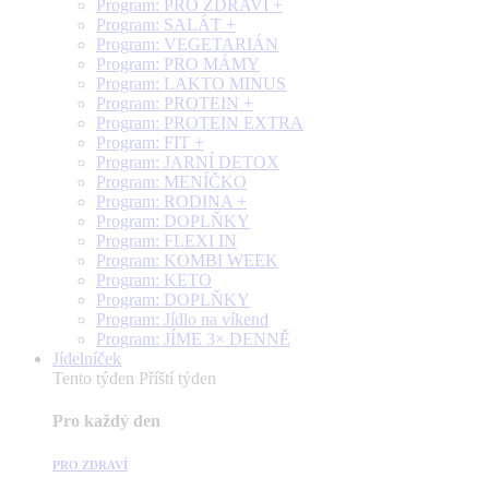
Program: PRO ZDRAVÍ +
Program: SALÁT +
Program: VEGETARIÁN
Program: PRO MÁMY
Program: LAKTO MINUS
Program: PROTEIN +
Program: PROTEIN EXTRA
Program: FIT +
Program: JARNÍ DETOX
Program: MENÍČKO
Program: RODINA +
Program: DOPLŇKY
Program: FLEXI IN
Program: KOMBI WEEK
Program: KETO
Program: DOPLŇKY
Program: Jídlo na víkend
Program: JÍME 3× DENNĚ
Jídelníček
Tento týden
Příští týden
Pro každý den
PRO ZDRAVÍ