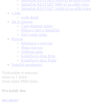
Jídelníček RESTARTÍ 8000 kJ na příští týden
Jídelníček RESTART 9000 kJ na příští týden
Jídelníček RESTART 10000 kJ na příští týden
Ceník
ceník detail
Jak to funguje
Často kladené otázky
Příprava jídel a jídelníčků
Zero waste status
Rozvoz
Informace o rozvozu
Mapa rozvozu
Odběrná místa
Krabičková dieta Brno
Krabičková dieta Praha
Nutriční poradenství
Vyzkoušejte si testovací
menu na 1 týden
Tento týden
Příští týden
Pro každý den
PRO ZDRAVÍ