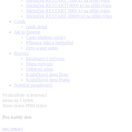
Jídelníček RESTART 7000 kJ na příští týden
Jídelníček RESTARTÍ 8000 kJ na příští týden
Jídelníček RESTART 9000 kJ na příští týden
Jídelníček RESTART 10000 kJ na příští týden
Ceník
ceník detail
Jak to funguje
Často kladené otázky
Příprava jídel a jídelníčků
Zero waste status
Rozvoz
Informace o rozvozu
Mapa rozvozu
Odběrná místa
Krabičková dieta Brno
Krabičková dieta Praha
Nutriční poradenství
Vyzkoušejte si testovací
menu na 1 týden
Tento týden
Příští týden
Pro každý den
PRO ZDRAVÍ