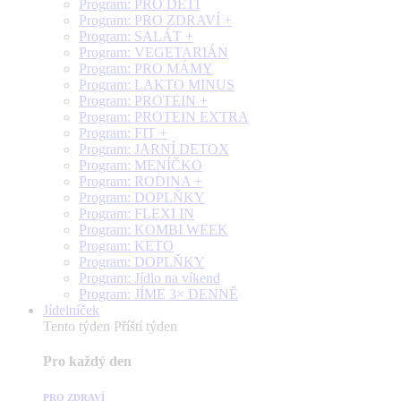
Program: PRO DĚTI
Program: PRO ZDRAVÍ +
Program: SALÁT +
Program: VEGETARIÁN
Program: PRO MÁMY
Program: LAKTO MINUS
Program: PROTEIN +
Program: PROTEIN EXTRA
Program: FIT +
Program: JARNÍ DETOX
Program: MENÍČKO
Program: RODINA +
Program: DOPLŇKY
Program: FLEXI IN
Program: KOMBI WEEK
Program: KETO
Program: DOPLŇKY
Program: Jídlo na víkend
Program: JÍME 3× DENNĚ
Jídelníček
Tento týden
Příští týden
Pro každý den
PRO ZDRAVÍ