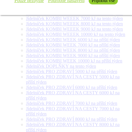
Pouze nezbytné
Podrobné nastavení
Přijmout vše
týden
Jídelníček SALÁT + na tento týden
Jídelníček KOMBI WEEEK 6000 kJ na tento týden
Jídelníček KOMBI WEEEK 7000 kJ na tento týden
Jídelníček KOMBI WEEEK 8000 kJ na tento týden
Jídelníček KOMBI WEEEK 9000 kJ na tento týden
Jídelníček KOMBI WEEEK 10000 kJ na tento týden
Jídelníček KOMBI WEEK 6000 kJ na příští týden
Jídelníček KOMBI WEEK 7000 kJ na příští týden
Jídelníček KOMBI WEEK 8000 kJ na příští týden
Jídelníček KOMBI WEEK 9000 kJ na příští týden
Jídelníček KOMBI WEEK 10000 kJ na příští týden
Jídelníček DOPLŇKY na tento týden
Jídelníček PRO ZDRAVÍ 5000 kJ na příští týden
Jídelníček PRO ZDRAVÍ NA CESTY 5000 kJ na
příští týden
Jídelníček PRO ZDRAVÍ 6000 kJ na příští týden
Jídelníček PRO ZDRAVÍ NA CESTY 6000 kJ na
příští týden
Jídelníček PRO ZDRAVÍ 7000 kJ na příští týden
Jídelníček PRO ZDRAVÍ NA CESTY 7000 kJ na
příští týden
Jídelníček PRO ZDRAVÍ 8000 kJ na příští týden
Jídelníček PRO ZDRAVÍ NA CESTY 8000 kJ na
příští týden