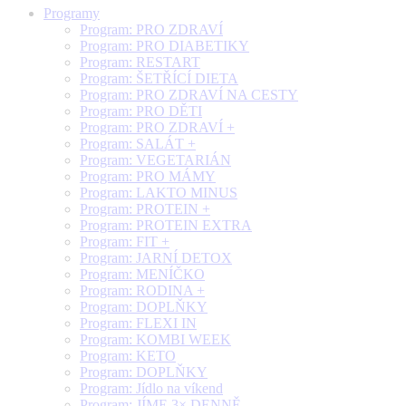
Programy
Program: PRO ZDRAVÍ
Program: PRO DIABETIKY
Program: RESTART
Program: ŠETŘÍCÍ DIETA
Program: PRO ZDRAVÍ NA CESTY
Program: PRO DĚTI
Program: PRO ZDRAVÍ +
Program: SALÁT +
Program: VEGETARIÁN
Program: PRO MÁMY
Program: LAKTO MINUS
Program: PROTEIN +
Program: PROTEIN EXTRA
Program: FIT +
Program: JARNÍ DETOX
Program: MENÍČKO
Program: RODINA +
Program: DOPLŇKY
Program: FLEXI IN
Program: KOMBI WEEK
Program: KETO
Program: DOPLŇKY
Program: Jídlo na víkend
Program: JÍME 3× DENNĚ