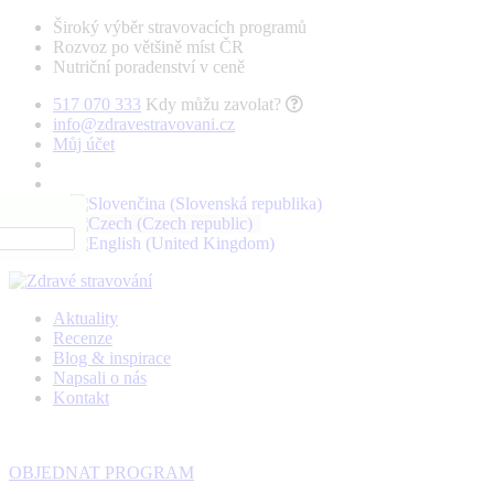
Široký výběr stravovacích programů
Rozvoz po většině míst ČR
Nutriční poradenství v ceně
517 070 333
Kdy můžu zavolat?
info@zdravestravovani.cz
Můj účet
Aktuality
Recenze
Blog & inspirace
Napsali o nás
Kontakt
OBJEDNAT PROGRAM