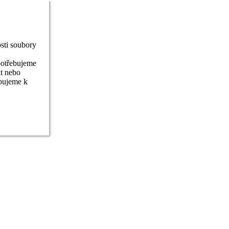
sti soubory
potřebujeme
it nebo
ebujeme k