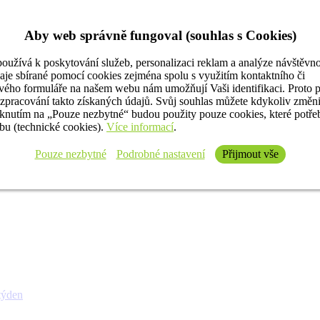
Aby web správně fungoval (souhlas s Cookies)
oužívá k poskytování služeb, personalizaci reklam a analýze návštěvno
aje sbírané pomocí cookies zejména spolu s využitím kontaktního či
ého formuláře na našem webu nám umožňují Vaši identifikaci. Proto 
 zpracování takto získaných údajů. Svůj souhlas můžete kdykoliv změn
iknutím na „Pouze nezbytné“ budou použity pouze cookies, které potř
u (technické cookies).
Více informací
.
Pouze nezbytné
Podrobné nastavení
Přijmout vše
týden