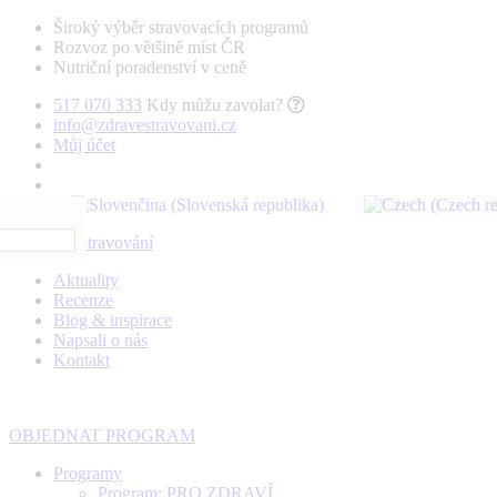
Široký výběr stravovacích programů
Rozvoz po většině míst ČR
Nutriční poradenství v ceně
517 070 333
Kdy můžu zavolat?
info@zdravestravovani.cz
Můj účet
Aktuality
Recenze
Blog & inspirace
Napsali o nás
Kontakt
OBJEDNAT PROGRAM
Programy
Program: PRO ZDRAVÍ