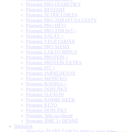
Program: PRO DIABETIKY
Program: RESTART
Program: ŠETŘÍCÍ DIETA
Program: PRO ZDRAVÍ NA CESTY
Program: PRO DĚTI
Program: PRO ZDRAVÍ +
Program: SALÁT +
Program: VEGETARIÁN
Program: PRO MÁMY
Program: LAKTO MINUS
Program: PROTEIN +
Program: PROTEIN EXTRA
Program: FIT +
Program: JARNÍ DETOX
Program: MENÍČKO
Program: RODINA +
Program: DOPLŇKY
Program: FLEXI IN
Program: KOMBI WEEK
Program: KETO
Program: DOPLŇKY
Program: Jídlo na víkend
Program: JÍME 3× DENNĚ
Jídelníček
Jídelníček ŠETŘÍCÍ DIETA 6000 na tento týden