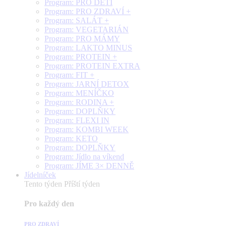
Program: PRO DĚTI
Program: PRO ZDRAVÍ +
Program: SALÁT +
Program: VEGETARIÁN
Program: PRO MÁMY
Program: LAKTO MINUS
Program: PROTEIN +
Program: PROTEIN EXTRA
Program: FIT +
Program: JARNÍ DETOX
Program: MENÍČKO
Program: RODINA +
Program: DOPLŇKY
Program: FLEXI IN
Program: KOMBI WEEK
Program: KETO
Program: DOPLŇKY
Program: Jídlo na víkend
Program: JÍME 3× DENNĚ
Jídelníček
Tento týden
Příští týden
Pro každý den
PRO ZDRAVÍ