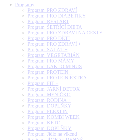
Programy
Program: PRO ZDRAVÍ
Program: PRO DIABETIKY
Program: RESTART
Program: ŠETŘÍCÍ DIETA
Program: PRO ZDRAVÍ NA CESTY
Program: PRO DĚTI
Program: PRO ZDRAVÍ +
Program: SALÁT +
Program: VEGETARIÁN
Program: PRO MÁMY
Program: LAKTO MINUS
Program: PROTEIN +
Program: PROTEIN EXTRA
Program: FIT +
Program: JARNÍ DETOX
Program: MENÍČKO
Program: RODINA +
Program: DOPLŇKY
Program: FLEXI IN
Program: KOMBI WEEK
Program: KETO
Program: DOPLŇKY
Program: Jídlo na víkend
Program: JÍME 3× DENNĚ