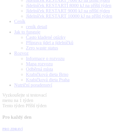
Jídelníček RESTART 7000 kJ na příští týden
Jídelníček RESTARTÍ 8000 kJ na příští týden
Jídelníček RESTART 9000 kJ na příští týden
Jídelníček RESTART 10000 kJ na příští týden
Ceník
ceník detail
Jak to funguje
Často kladené otázky
Příprava jídel a jídelníčků
Zero waste status
Rozvoz
Informace o rozvozu
Mapa rozvozu
Odběrná místa
Krabičková dieta Brno
Krabičková dieta Praha
Nutriční poradenství
Vyzkoušejte si testovací
menu na 1 týden
Tento týden
Příští týden
Pro každý den
PRO ZDRAVÍ