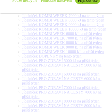
Pouze nezbytné
Podrobné nastavení
Přijmout vše
týden
Jídelníček SALÁT + na tento týden
Jídelníček KOMBI WEEEK 6000 kJ na tento týden
Jídelníček KOMBI WEEEK 7000 kJ na tento týden
Jídelníček KOMBI WEEEK 8000 kJ na tento týden
Jídelníček KOMBI WEEEK 9000 kJ na tento týden
Jídelníček KOMBI WEEEK 10000 kJ na tento týden
Jídelníček KOMBI WEEK 6000 kJ na příští týden
Jídelníček KOMBI WEEK 7000 kJ na příští týden
Jídelníček KOMBI WEEK 8000 kJ na příští týden
Jídelníček KOMBI WEEK 9000 kJ na příští týden
Jídelníček KOMBI WEEK 10000 kJ na příští týden
Jídelníček DOPLŇKY na tento týden
Jídelníček PRO ZDRAVÍ 5000 kJ na příští týden
Jídelníček PRO ZDRAVÍ NA CESTY 5000 kJ na
příští týden
Jídelníček PRO ZDRAVÍ 6000 kJ na příští týden
Jídelníček PRO ZDRAVÍ NA CESTY 6000 kJ na
příští týden
Jídelníček PRO ZDRAVÍ 7000 kJ na příští týden
Jídelníček PRO ZDRAVÍ NA CESTY 7000 kJ na
příští týden
Jídelníček PRO ZDRAVÍ 8000 kJ na příští týden
Jídelníček PRO ZDRAVÍ NA CESTY 8000 kJ na
příští týden