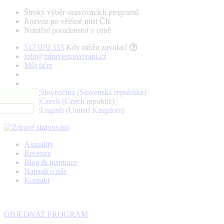
Široký výběr stravovacích programů
Rozvoz po většině míst ČR
Nutriční poradenství v ceně
517 070 333
Kdy můžu zavolat?
info@zdravestravovani.cz
Můj účet
Aktuality
Recenze
Blog & inspirace
Napsali o nás
Kontakt
OBJEDNAT PROGRAM