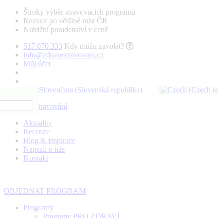
Široký výběr stravovacích programů
Rozvoz po většině míst ČR
Nutriční poradenství v ceně
517 070 333
Kdy můžu zavolat?
info@zdravestravovani.cz
Můj účet
Aktuality
Recenze
Blog & inspirace
Napsali o nás
Kontakt
OBJEDNAT PROGRAM
Programy
Program: PRO ZDRAVÍ