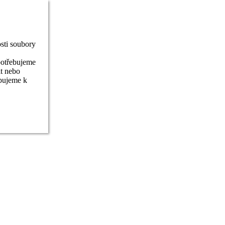
sti soubory
potřebujeme
it nebo
ebujeme k