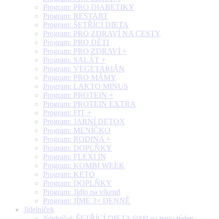
Program: PRO DIABETIKY
Program: RESTART
Program: ŠETŘÍCÍ DIETA
Program: PRO ZDRAVÍ NA CESTY
Program: PRO DĚTI
Program: PRO ZDRAVÍ +
Program: SALÁT +
Program: VEGETARIÁN
Program: PRO MÁMY
Program: LAKTO MINUS
Program: PROTEIN +
Program: PROTEIN EXTRA
Program: FIT +
Program: JARNÍ DETOX
Program: MENÍČKO
Program: RODINA +
Program: DOPLŇKY
Program: FLEXI IN
Program: KOMBI WEEK
Program: KETO
Program: DOPLŇKY
Program: Jídlo na víkend
Program: JÍME 3× DENNĚ
Jídelníček
Jídelníček ŠETŘÍCÍ DIETA 6000 na tento týden