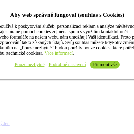
Aby web správně fungoval (souhlas s Cookies)
oužívá k poskytování služeb, personalizaci reklam a analýze návštěvno
aje sbírané pomocí cookies zejména spolu s využitím kontaktního či
ého formuláře na našem webu nám umožňují Vaši identifikaci. Proto 
 zpracování takto získaných údajů. Svůj souhlas můžete kdykoliv změn
iknutím na „Pouze nezbytné“ budou použity pouze cookies, které potř
u (technické cookies).
Více informací
.
Pouze nezbytné
Podrobné nastavení
Přijmout vše
týden