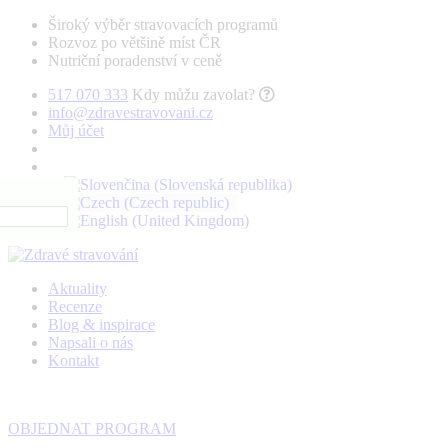
Široký výběr stravovacích programů
Rozvoz po většině míst ČR
Nutriční poradenství v ceně
517 070 333
Kdy můžu zavolat?
info@zdravestravovani.cz
Můj účet
Aktuality
Recenze
Blog & inspirace
Napsali o nás
Kontakt
OBJEDNAT PROGRAM