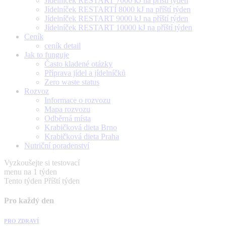
Jídelníček RESTART 7000 kJ na příští týden
Jídelníček RESTARTÍ 8000 kJ na příští týden
Jídelníček RESTART 9000 kJ na příští týden
Jídelníček RESTART 10000 kJ na příští týden
Ceník
ceník detail
Jak to funguje
Často kladené otázky
Příprava jídel a jídelníčků
Zero waste status
Rozvoz
Informace o rozvozu
Mapa rozvozu
Odběrná místa
Krabičková dieta Brno
Krabičková dieta Praha
Nutriční poradenství
Vyzkoušejte si testovací
menu na 1 týden
Tento týden
Příští týden
Pro každý den
PRO ZDRAVÍ