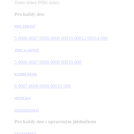
Tento týden
Příští týden
Pro každý den
PRO ZDRAVÍ
5 000
6 000
7 000
8 000
9 000
10 000
12 000
14 000
JÍME 3x DENNĚ
5 000
6 000
7 000
8 000
9 000
10 000
KOMBI WEEK
6 000
7 000
8 000
9 000
10 000
MENÍČKO
menu
menuxl
Pro každý den s upraveným jídelníčkem
VEGETARIÁN