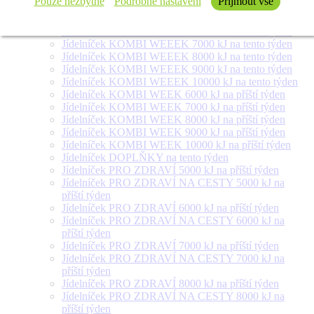
Pouze nezbytné
Podrobné nastavení
Přijmout vše
týden
Jídelníček SALÁT + na tento týden
Jídelníček KOMBI WEEEK 6000 kJ na tento týden
Jídelníček KOMBI WEEEK 7000 kJ na tento týden
Jídelníček KOMBI WEEEK 8000 kJ na tento týden
Jídelníček KOMBI WEEEK 9000 kJ na tento týden
Jídelníček KOMBI WEEEK 10000 kJ na tento týden
Jídelníček KOMBI WEEK 6000 kJ na příští týden
Jídelníček KOMBI WEEK 7000 kJ na příští týden
Jídelníček KOMBI WEEK 8000 kJ na příští týden
Jídelníček KOMBI WEEK 9000 kJ na příští týden
Jídelníček KOMBI WEEK 10000 kJ na příští týden
Jídelníček DOPLŇKY na tento týden
Jídelníček PRO ZDRAVÍ 5000 kJ na příští týden
Jídelníček PRO ZDRAVÍ NA CESTY 5000 kJ na
příští týden
Jídelníček PRO ZDRAVÍ 6000 kJ na příští týden
Jídelníček PRO ZDRAVÍ NA CESTY 6000 kJ na
příští týden
Jídelníček PRO ZDRAVÍ 7000 kJ na příští týden
Jídelníček PRO ZDRAVÍ NA CESTY 7000 kJ na
příští týden
Jídelníček PRO ZDRAVÍ 8000 kJ na příští týden
Jídelníček PRO ZDRAVÍ NA CESTY 8000 kJ na
příští týden