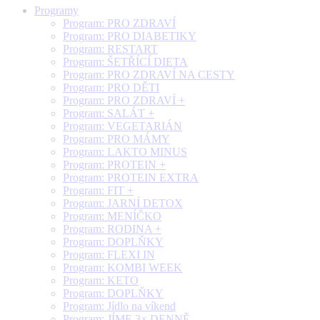
Programy
Program: PRO ZDRAVÍ
Program: PRO DIABETIKY
Program: RESTART
Program: ŠETŘÍCÍ DIETA
Program: PRO ZDRAVÍ NA CESTY
Program: PRO DĚTI
Program: PRO ZDRAVÍ +
Program: SALÁT +
Program: VEGETARIÁN
Program: PRO MÁMY
Program: LAKTO MINUS
Program: PROTEIN +
Program: PROTEIN EXTRA
Program: FIT +
Program: JARNÍ DETOX
Program: MENÍČKO
Program: RODINA +
Program: DOPLŇKY
Program: FLEXI IN
Program: KOMBI WEEK
Program: KETO
Program: DOPLŇKY
Program: Jídlo na víkend
Program: JÍME 3× DENNĚ