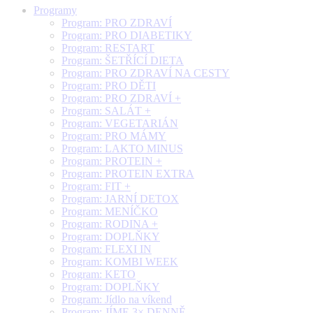
Programy
Program: PRO ZDRAVÍ
Program: PRO DIABETIKY
Program: RESTART
Program: ŠETŘÍCÍ DIETA
Program: PRO ZDRAVÍ NA CESTY
Program: PRO DĚTI
Program: PRO ZDRAVÍ +
Program: SALÁT +
Program: VEGETARIÁN
Program: PRO MÁMY
Program: LAKTO MINUS
Program: PROTEIN +
Program: PROTEIN EXTRA
Program: FIT +
Program: JARNÍ DETOX
Program: MENÍČKO
Program: RODINA +
Program: DOPLŇKY
Program: FLEXI IN
Program: KOMBI WEEK
Program: KETO
Program: DOPLŇKY
Program: Jídlo na víkend
Program: JÍME 3× DENNĚ