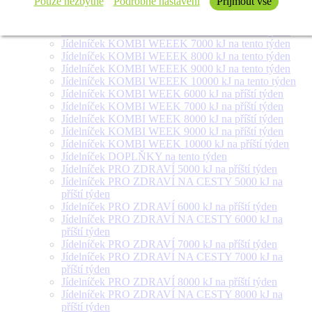
Pouze nezbytné
Podrobné nastavení
Přijmout vše
týden
Jídelníček SALÁT + na tento týden
Jídelníček KOMBI WEEEK 6000 kJ na tento týden
Jídelníček KOMBI WEEEK 7000 kJ na tento týden
Jídelníček KOMBI WEEEK 8000 kJ na tento týden
Jídelníček KOMBI WEEEK 9000 kJ na tento týden
Jídelníček KOMBI WEEEK 10000 kJ na tento týden
Jídelníček KOMBI WEEK 6000 kJ na příští týden
Jídelníček KOMBI WEEK 7000 kJ na příští týden
Jídelníček KOMBI WEEK 8000 kJ na příští týden
Jídelníček KOMBI WEEK 9000 kJ na příští týden
Jídelníček KOMBI WEEK 10000 kJ na příští týden
Jídelníček DOPLŇKY na tento týden
Jídelníček PRO ZDRAVÍ 5000 kJ na příští týden
Jídelníček PRO ZDRAVÍ NA CESTY 5000 kJ na
příští týden
Jídelníček PRO ZDRAVÍ 6000 kJ na příští týden
Jídelníček PRO ZDRAVÍ NA CESTY 6000 kJ na
příští týden
Jídelníček PRO ZDRAVÍ 7000 kJ na příští týden
Jídelníček PRO ZDRAVÍ NA CESTY 7000 kJ na
příští týden
Jídelníček PRO ZDRAVÍ 8000 kJ na příští týden
Jídelníček PRO ZDRAVÍ NA CESTY 8000 kJ na
příští týden