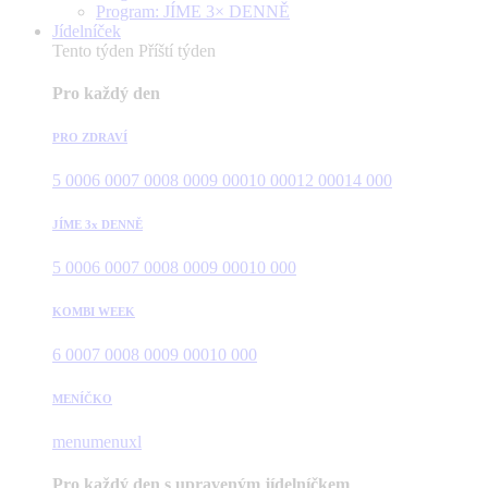
Program: JÍME 3× DENNĚ
Jídelníček
Tento týden
Příští týden
Pro každý den
PRO ZDRAVÍ
5 000
6 000
7 000
8 000
9 000
10 000
12 000
14 000
JÍME 3x DENNĚ
5 000
6 000
7 000
8 000
9 000
10 000
KOMBI WEEK
6 000
7 000
8 000
9 000
10 000
MENÍČKO
menu
menuxl
Pro každý den s upraveným jídelníčkem