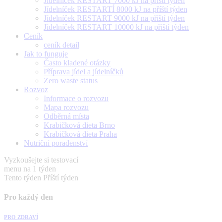
Jídelníček RESTART 7000 kJ na příští týden
Jídelníček RESTARTÍ 8000 kJ na příští týden
Jídelníček RESTART 9000 kJ na příští týden
Jídelníček RESTART 10000 kJ na příští týden
Ceník
ceník detail
Jak to funguje
Často kladené otázky
Příprava jídel a jídelníčků
Zero waste status
Rozvoz
Informace o rozvozu
Mapa rozvozu
Odběrná místa
Krabičková dieta Brno
Krabičková dieta Praha
Nutriční poradenství
Vyzkoušejte si testovací
menu na 1 týden
Tento týden
Příští týden
Pro každý den
PRO ZDRAVÍ