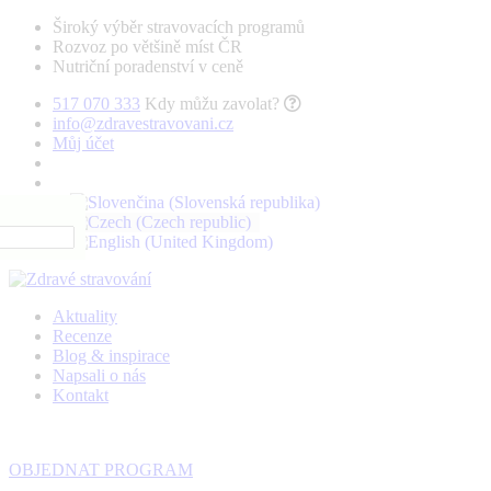
Široký výběr stravovacích programů
Rozvoz po většině míst ČR
Nutriční poradenství v ceně
517 070 333
Kdy můžu zavolat?
info@zdravestravovani.cz
Můj účet
Aktuality
Recenze
Blog & inspirace
Napsali o nás
Kontakt
OBJEDNAT PROGRAM