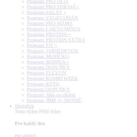
Program: PRO DĚTI
Program: PRO ZDRAVÍ +
Program: SALÁT +
Program: VEGETARIÁN
Program: PRO MÁMY
Program: LAKTO MINUS
Program: PROTEIN +
Program: PROTEIN EXTRA
Program: FIT +
Program: JARNÍ DETOX
Program: MENÍČKO
Program: RODINA +
Program: DOPLŇKY
Program: FLEXI IN
Program: KOMBI WEEK
Program: KETO
Program: DOPLŇKY
Program: Jídlo na víkend
Program: JÍME 3× DENNĚ
Jídelníček
Tento týden
Příští týden
Pro každý den
PRO ZDRAVÍ