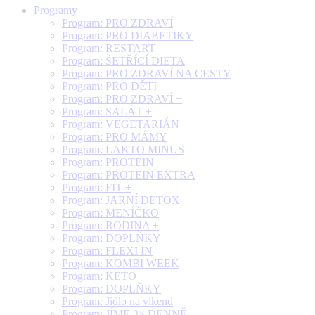
Programy
Program: PRO ZDRAVÍ
Program: PRO DIABETIKY
Program: RESTART
Program: ŠETŘÍCÍ DIETA
Program: PRO ZDRAVÍ NA CESTY
Program: PRO DĚTI
Program: PRO ZDRAVÍ +
Program: SALÁT +
Program: VEGETARIÁN
Program: PRO MÁMY
Program: LAKTO MINUS
Program: PROTEIN +
Program: PROTEIN EXTRA
Program: FIT +
Program: JARNÍ DETOX
Program: MENÍČKO
Program: RODINA +
Program: DOPLŇKY
Program: FLEXI IN
Program: KOMBI WEEK
Program: KETO
Program: DOPLŇKY
Program: Jídlo na víkend
Program: JÍME 3× DENNĚ