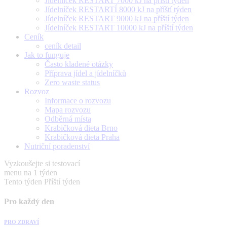
Jídelníček RESTART 7000 kJ na příští týden
Jídelníček RESTARTÍ 8000 kJ na příští týden
Jídelníček RESTART 9000 kJ na příští týden
Jídelníček RESTART 10000 kJ na příští týden
Ceník
ceník detail
Jak to funguje
Často kladené otázky
Příprava jídel a jídelníčků
Zero waste status
Rozvoz
Informace o rozvozu
Mapa rozvozu
Odběrná místa
Krabičková dieta Brno
Krabičková dieta Praha
Nutriční poradenství
Vyzkoušejte si testovací
menu na 1 týden
Tento týden
Příští týden
Pro každý den
PRO ZDRAVÍ