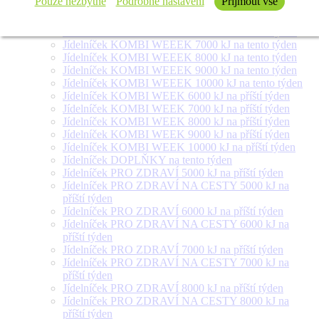
Pouze nezbytné
Podrobné nastavení
Přijmout vše
týden
Jídelníček SALÁT + na tento týden
Jídelníček KOMBI WEEEK 6000 kJ na tento týden
Jídelníček KOMBI WEEEK 7000 kJ na tento týden
Jídelníček KOMBI WEEEK 8000 kJ na tento týden
Jídelníček KOMBI WEEEK 9000 kJ na tento týden
Jídelníček KOMBI WEEEK 10000 kJ na tento týden
Jídelníček KOMBI WEEK 6000 kJ na příští týden
Jídelníček KOMBI WEEK 7000 kJ na příští týden
Jídelníček KOMBI WEEK 8000 kJ na příští týden
Jídelníček KOMBI WEEK 9000 kJ na příští týden
Jídelníček KOMBI WEEK 10000 kJ na příští týden
Jídelníček DOPLŇKY na tento týden
Jídelníček PRO ZDRAVÍ 5000 kJ na příští týden
Jídelníček PRO ZDRAVÍ NA CESTY 5000 kJ na
příští týden
Jídelníček PRO ZDRAVÍ 6000 kJ na příští týden
Jídelníček PRO ZDRAVÍ NA CESTY 6000 kJ na
příští týden
Jídelníček PRO ZDRAVÍ 7000 kJ na příští týden
Jídelníček PRO ZDRAVÍ NA CESTY 7000 kJ na
příští týden
Jídelníček PRO ZDRAVÍ 8000 kJ na příští týden
Jídelníček PRO ZDRAVÍ NA CESTY 8000 kJ na
příští týden