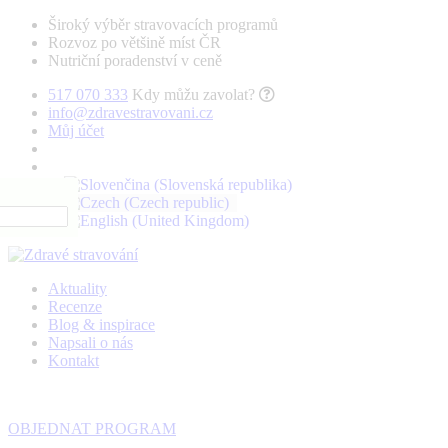
Široký výběr stravovacích programů
Rozvoz po většině míst ČR
Nutriční poradenství v ceně
517 070 333
Kdy můžu zavolat?
info@zdravestravovani.cz
Můj účet
Aktuality
Recenze
Blog & inspirace
Napsali o nás
Kontakt
OBJEDNAT PROGRAM