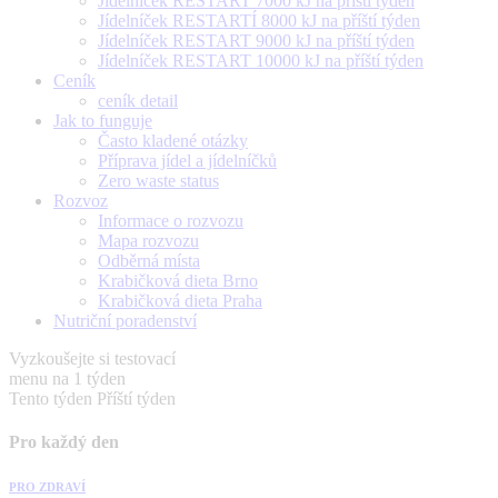
Jídelníček RESTART 7000 kJ na příští týden
Jídelníček RESTARTÍ 8000 kJ na příští týden
Jídelníček RESTART 9000 kJ na příští týden
Jídelníček RESTART 10000 kJ na příští týden
Ceník
ceník detail
Jak to funguje
Často kladené otázky
Příprava jídel a jídelníčků
Zero waste status
Rozvoz
Informace o rozvozu
Mapa rozvozu
Odběrná místa
Krabičková dieta Brno
Krabičková dieta Praha
Nutriční poradenství
Vyzkoušejte si testovací
menu na 1 týden
Tento týden
Příští týden
Pro každý den
PRO ZDRAVÍ