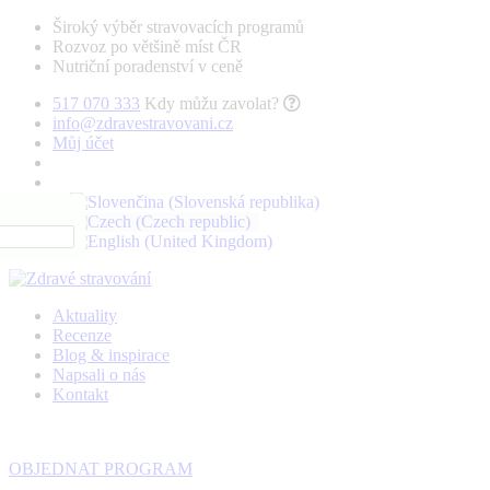
Široký výběr stravovacích programů
Rozvoz po většině míst ČR
Nutriční poradenství v ceně
517 070 333
Kdy můžu zavolat?
info@zdravestravovani.cz
Můj účet
Aktuality
Recenze
Blog & inspirace
Napsali o nás
Kontakt
OBJEDNAT PROGRAM