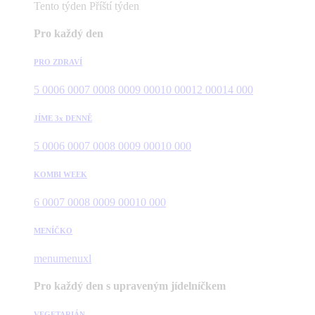
Tento týden
Příští týden
Pro každý den
PRO ZDRAVÍ
5 000
6 000
7 000
8 000
9 000
10 000
12 000
14 000
JÍME 3x DENNĚ
5 000
6 000
7 000
8 000
9 000
10 000
KOMBI WEEK
6 000
7 000
8 000
9 000
10 000
MENÍČKO
menu
menuxl
Pro každý den s upraveným jídelníčkem
VEGETARIÁN