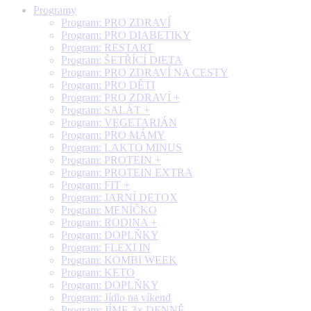
Programy
Program: PRO ZDRAVÍ
Program: PRO DIABETIKY
Program: RESTART
Program: ŠETŘÍCÍ DIETA
Program: PRO ZDRAVÍ NA CESTY
Program: PRO DĚTI
Program: PRO ZDRAVÍ +
Program: SALÁT +
Program: VEGETARIÁN
Program: PRO MÁMY
Program: LAKTO MINUS
Program: PROTEIN +
Program: PROTEIN EXTRA
Program: FIT +
Program: JARNÍ DETOX
Program: MENÍČKO
Program: RODINA +
Program: DOPLŇKY
Program: FLEXI IN
Program: KOMBI WEEK
Program: KETO
Program: DOPLŇKY
Program: Jídlo na víkend
Program: JÍME 3× DENNĚ