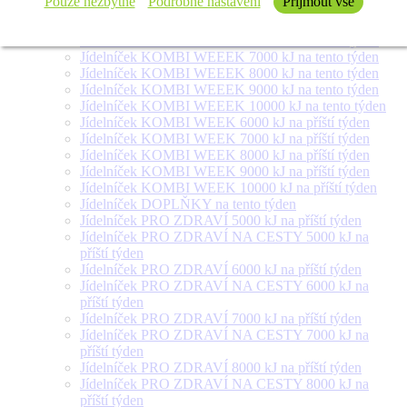
Pouze nezbytné
Podrobné nastavení
Přijmout vše
týden
Jídelníček SALÁT + na tento týden
Jídelníček KOMBI WEEEK 6000 kJ na tento týden
Jídelníček KOMBI WEEEK 7000 kJ na tento týden
Jídelníček KOMBI WEEEK 8000 kJ na tento týden
Jídelníček KOMBI WEEEK 9000 kJ na tento týden
Jídelníček KOMBI WEEEK 10000 kJ na tento týden
Jídelníček KOMBI WEEK 6000 kJ na příští týden
Jídelníček KOMBI WEEK 7000 kJ na příští týden
Jídelníček KOMBI WEEK 8000 kJ na příští týden
Jídelníček KOMBI WEEK 9000 kJ na příští týden
Jídelníček KOMBI WEEK 10000 kJ na příští týden
Jídelníček DOPLŇKY na tento týden
Jídelníček PRO ZDRAVÍ 5000 kJ na příští týden
Jídelníček PRO ZDRAVÍ NA CESTY 5000 kJ na
příští týden
Jídelníček PRO ZDRAVÍ 6000 kJ na příští týden
Jídelníček PRO ZDRAVÍ NA CESTY 6000 kJ na
příští týden
Jídelníček PRO ZDRAVÍ 7000 kJ na příští týden
Jídelníček PRO ZDRAVÍ NA CESTY 7000 kJ na
příští týden
Jídelníček PRO ZDRAVÍ 8000 kJ na příští týden
Jídelníček PRO ZDRAVÍ NA CESTY 8000 kJ na
příští týden