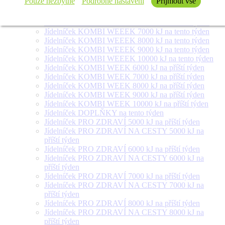
Pouze nezbytné
Podrobné nastavení
Přijmout vše
týden
Jídelníček SALÁT + na tento týden
Jídelníček KOMBI WEEEK 6000 kJ na tento týden
Jídelníček KOMBI WEEEK 7000 kJ na tento týden
Jídelníček KOMBI WEEEK 8000 kJ na tento týden
Jídelníček KOMBI WEEEK 9000 kJ na tento týden
Jídelníček KOMBI WEEEK 10000 kJ na tento týden
Jídelníček KOMBI WEEK 6000 kJ na příští týden
Jídelníček KOMBI WEEK 7000 kJ na příští týden
Jídelníček KOMBI WEEK 8000 kJ na příští týden
Jídelníček KOMBI WEEK 9000 kJ na příští týden
Jídelníček KOMBI WEEK 10000 kJ na příští týden
Jídelníček DOPLŇKY na tento týden
Jídelníček PRO ZDRAVÍ 5000 kJ na příští týden
Jídelníček PRO ZDRAVÍ NA CESTY 5000 kJ na
příští týden
Jídelníček PRO ZDRAVÍ 6000 kJ na příští týden
Jídelníček PRO ZDRAVÍ NA CESTY 6000 kJ na
příští týden
Jídelníček PRO ZDRAVÍ 7000 kJ na příští týden
Jídelníček PRO ZDRAVÍ NA CESTY 7000 kJ na
příští týden
Jídelníček PRO ZDRAVÍ 8000 kJ na příští týden
Jídelníček PRO ZDRAVÍ NA CESTY 8000 kJ na
příští týden