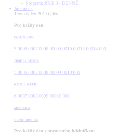
Program: JÍME 3× DENNĚ
Jídelníček
Tento týden
Příští týden
Pro každý den
PRO ZDRAVÍ
5 000
6 000
7 000
8 000
9 000
10 000
12 000
14 000
JÍME 3x DENNĚ
5 000
6 000
7 000
8 000
9 000
10 000
KOMBI WEEK
6 000
7 000
8 000
9 000
10 000
MENÍČKO
menu
menuxl
Pro každý den s upraveným jídelníčkem