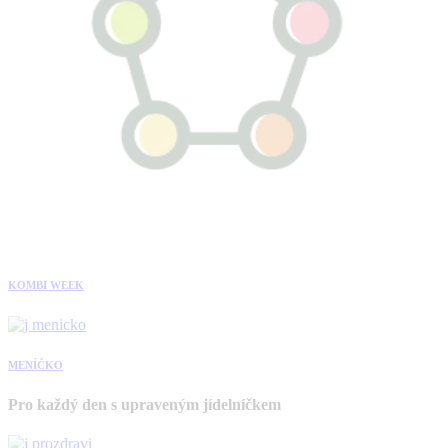
KOMBI WEEK
MENÍČKO
Pro každý den s upraveným jídelníčkem