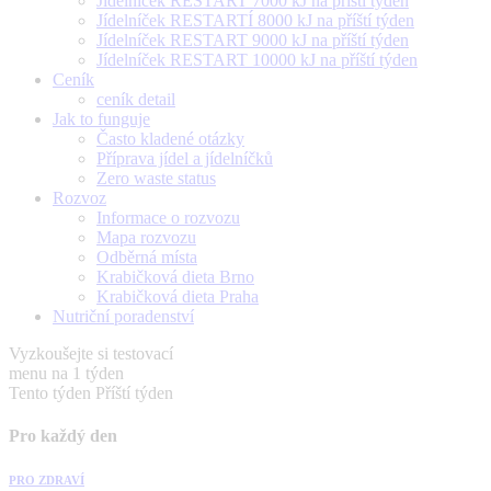
Jídelníček RESTART 7000 kJ na příští týden
Jídelníček RESTARTÍ 8000 kJ na příští týden
Jídelníček RESTART 9000 kJ na příští týden
Jídelníček RESTART 10000 kJ na příští týden
Ceník
ceník detail
Jak to funguje
Často kladené otázky
Příprava jídel a jídelníčků
Zero waste status
Rozvoz
Informace o rozvozu
Mapa rozvozu
Odběrná místa
Krabičková dieta Brno
Krabičková dieta Praha
Nutriční poradenství
Vyzkoušejte si testovací
menu na 1 týden
Tento týden
Příští týden
Pro každý den
PRO ZDRAVÍ