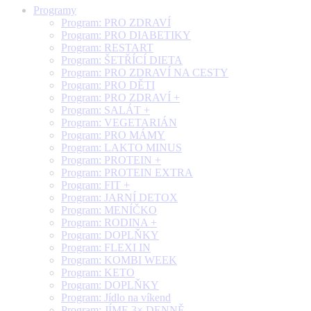
Programy
Program: PRO ZDRAVÍ
Program: PRO DIABETIKY
Program: RESTART
Program: ŠETŘÍCÍ DIETA
Program: PRO ZDRAVÍ NA CESTY
Program: PRO DĚTI
Program: PRO ZDRAVÍ +
Program: SALÁT +
Program: VEGETARIÁN
Program: PRO MÁMY
Program: LAKTO MINUS
Program: PROTEIN +
Program: PROTEIN EXTRA
Program: FIT +
Program: JARNÍ DETOX
Program: MENÍČKO
Program: RODINA +
Program: DOPLŇKY
Program: FLEXI IN
Program: KOMBI WEEK
Program: KETO
Program: DOPLŇKY
Program: Jídlo na víkend
Program: JÍME 3× DENNĚ