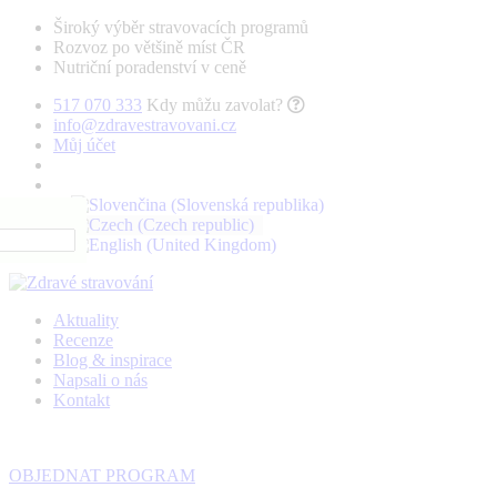
Široký výběr stravovacích programů
Rozvoz po většině míst ČR
Nutriční poradenství v ceně
517 070 333
Kdy můžu zavolat?
info@zdravestravovani.cz
Můj účet
Aktuality
Recenze
Blog & inspirace
Napsali o nás
Kontakt
OBJEDNAT PROGRAM