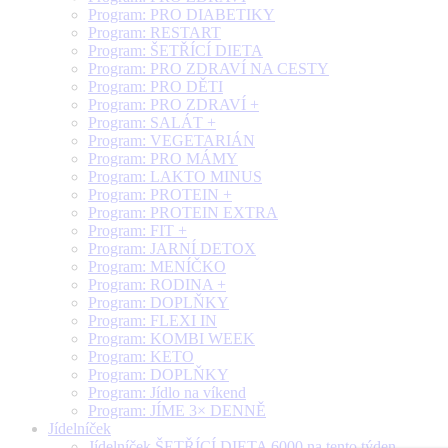
Program: PRO DIABETIKY
Program: RESTART
Program: ŠETŘÍCÍ DIETA
Program: PRO ZDRAVÍ NA CESTY
Program: PRO DĚTI
Program: PRO ZDRAVÍ +
Program: SALÁT +
Program: VEGETARIÁN
Program: PRO MÁMY
Program: LAKTO MINUS
Program: PROTEIN +
Program: PROTEIN EXTRA
Program: FIT +
Program: JARNÍ DETOX
Program: MENÍČKO
Program: RODINA +
Program: DOPLŇKY
Program: FLEXI IN
Program: KOMBI WEEK
Program: KETO
Program: DOPLŇKY
Program: Jídlo na víkend
Program: JÍME 3× DENNĚ
Jídelníček
Jídelníček ŠETŘÍCÍ DIETA 6000 na tento týden