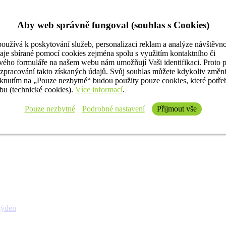
Aby web správně fungoval (souhlas s Cookies)
oužívá k poskytování služeb, personalizaci reklam a analýze návštěvno
aje sbírané pomocí cookies zejména spolu s využitím kontaktního či
ého formuláře na našem webu nám umožňují Vaši identifikaci. Proto 
 zpracování takto získaných údajů. Svůj souhlas můžete kdykoliv změn
iknutím na „Pouze nezbytné“ budou použity pouze cookies, které potř
u (technické cookies).
Více informací
.
Pouze nezbytné
Podrobné nastavení
Přijmout vše
týden