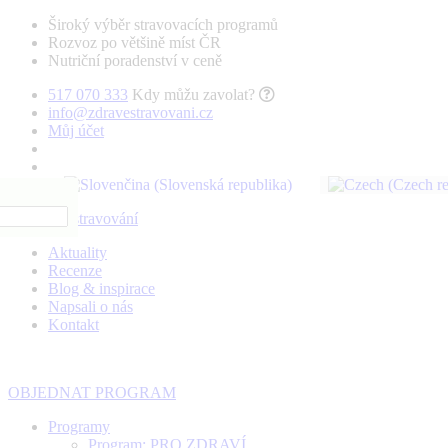
Široký výběr stravovacích programů
Rozvoz po většině míst ČR
Nutriční poradenství v ceně
517 070 333
Kdy můžu zavolat?
info@zdravestravovani.cz
Můj účet
Aktuality
Recenze
Blog & inspirace
Napsali o nás
Kontakt
OBJEDNAT PROGRAM
Programy
Program: PRO ZDRAVÍ