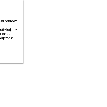
sti soubory
potřebujeme
it nebo
ebujeme k