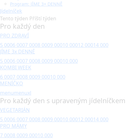
Program: JÍME 3× DENNĚ
Jídelníček
Tento týden
Příští týden
Pro každý den
PRO ZDRAVÍ
5 000
6 000
7 000
8 000
9 000
10 000
12 000
14 000
JÍME 3x DENNĚ
5 000
6 000
7 000
8 000
9 000
10 000
KOMBI WEEK
6 000
7 000
8 000
9 000
10 000
MENÍČKO
menu
menuxl
Pro každý den s upraveným jídelníčkem
VEGETARIÁN
5 000
6 000
7 000
8 000
9 000
10 000
12 000
14 000
PRO MÁMY
7 000
8 000
9 000
10 000