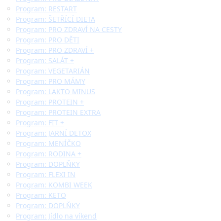
Program: RESTART
Program: ŠETŘÍCÍ DIETA
Program: PRO ZDRAVÍ NA CESTY
Program: PRO DĚTI
Program: PRO ZDRAVÍ +
Program: SALÁT +
Program: VEGETARIÁN
Program: PRO MÁMY
Program: LAKTO MINUS
Program: PROTEIN +
Program: PROTEIN EXTRA
Program: FIT +
Program: JARNÍ DETOX
Program: MENÍČKO
Program: RODINA +
Program: DOPLŇKY
Program: FLEXI IN
Program: KOMBI WEEK
Program: KETO
Program: DOPLŇKY
Program: Jídlo na víkend