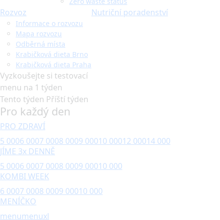
Zero waste status
Rozvoz
Nutriční poradenství
Informace o rozvozu
Mapa rozvozu
Odběrná místa
Krabičková dieta Brno
Krabičková dieta Praha
Vyzkoušejte si testovací
menu na 1 týden
Tento týden
Příští týden
Pro každý den
PRO ZDRAVÍ
5 000
6 000
7 000
8 000
9 000
10 000
12 000
14 000
JÍME 3x DENNĚ
5 000
6 000
7 000
8 000
9 000
10 000
KOMBI WEEK
6 000
7 000
8 000
9 000
10 000
MENÍČKO
menu
menuxl