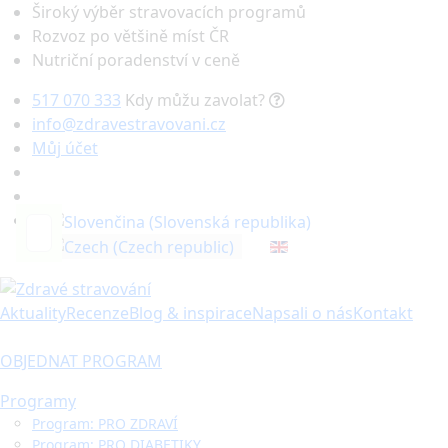
Široký výběr stravovacích programů
Rozvoz po většině míst ČR
Nutriční poradenství v ceně
517 070 333
Kdy můžu zavolat?
info@zdravestravovani.cz
Můj účet
Hledat
Aktuality
Recenze
Blog & inspirace
Napsali o nás
Kontakt
OBJEDNAT PROGRAM
Programy
Program: PRO ZDRAVÍ
Program: PRO DIABETIKY