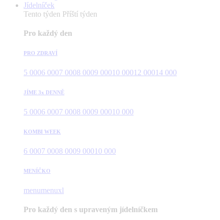
Jídelníček
Tento týden
Příští týden
Pro každý den
PRO ZDRAVÍ
5 000
6 000
7 000
8 000
9 000
10 000
12 000
14 000
JÍME 3x DENNĚ
5 000
6 000
7 000
8 000
9 000
10 000
KOMBI WEEK
6 000
7 000
8 000
9 000
10 000
MENÍČKO
menu
menuxl
Pro každý den s upraveným jídelníčkem