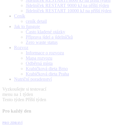
Jídelníček RESTARTÍ 8000 kJ na příští týden
Jídelníček RESTART 9000 kJ na příští týden
Jídelníček RESTART 10000 kJ na příští týden
Ceník
ceník detail
Jak to funguje
Často kladené otázky
Příprava jídel a jídelníčků
Zero waste status
Rozvoz
Informace o rozvozu
Mapa rozvozu
Odběrná místa
Krabičková dieta Brno
Krabičková dieta Praha
Nutriční poradenství
Vyzkoušejte si testovací
menu na 1 týden
Tento týden
Příští týden
Pro každý den
PRO ZDRAVÍ