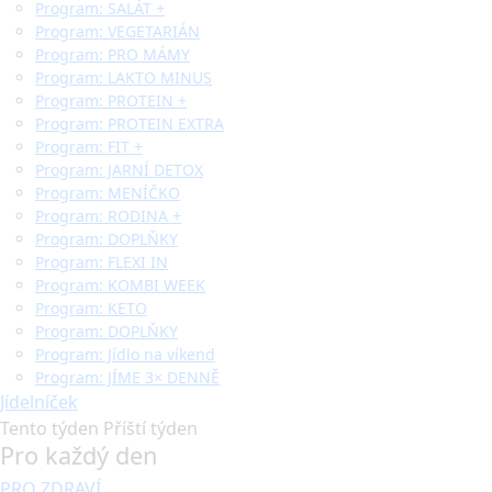
Program: SALÁT +
Program: VEGETARIÁN
Program: PRO MÁMY
Program: LAKTO MINUS
Program: PROTEIN +
Program: PROTEIN EXTRA
Program: FIT +
Program: JARNÍ DETOX
Program: MENÍČKO
Program: RODINA +
Program: DOPLŇKY
Program: FLEXI IN
Program: KOMBI WEEK
Program: KETO
Program: DOPLŇKY
Program: Jídlo na víkend
Program: JÍME 3× DENNĚ
Jídelníček
Tento týden
Příští týden
Pro každý den
PRO ZDRAVÍ