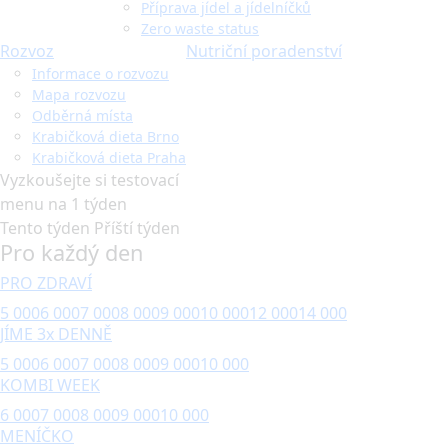
Příprava jídel a jídelníčků
Zero waste status
Rozvoz
Nutriční poradenství
Informace o rozvozu
Mapa rozvozu
Odběrná místa
Krabičková dieta Brno
Krabičková dieta Praha
Vyzkoušejte si testovací
menu na 1 týden
Tento týden
Příští týden
Pro každý den
PRO ZDRAVÍ
5 000
6 000
7 000
8 000
9 000
10 000
12 000
14 000
JÍME 3x DENNĚ
5 000
6 000
7 000
8 000
9 000
10 000
KOMBI WEEK
6 000
7 000
8 000
9 000
10 000
MENÍČKO