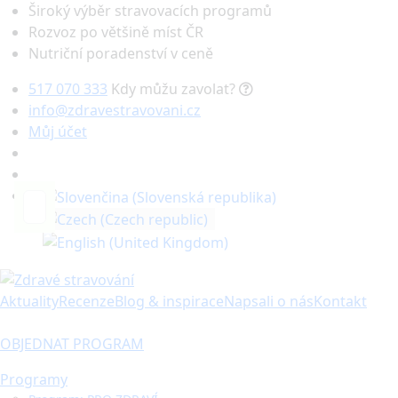
Široký výběr stravovacích programů
Rozvoz po většině míst ČR
Nutriční poradenství v ceně
517 070 333
Kdy můžu zavolat?
info@zdravestravovani.cz
Můj účet
Hledat
Aktuality
Recenze
Blog & inspirace
Napsali o nás
Kontakt
OBJEDNAT PROGRAM
Programy