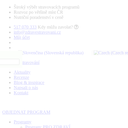
Široký výběr stravovacích programů
Rozvoz po většině míst ČR
Nutriční poradenství v ceně
517 070 333
Kdy můžu zavolat?
info@zdravestravovani.cz
Můj účet
Aktuality
Recenze
Blog & inspirace
Napsali o nás
Kontakt
OBJEDNAT PROGRAM
Programy
Program: PRO ZDRAVÍ