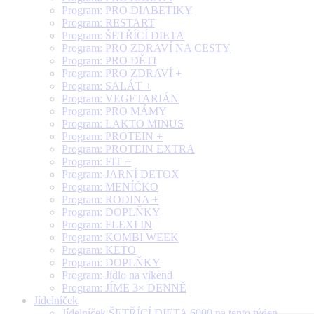
Program: PRO DIABETIKY
Program: RESTART
Program: ŠETŘÍCÍ DIETA
Program: PRO ZDRAVÍ NA CESTY
Program: PRO DĚTI
Program: PRO ZDRAVÍ +
Program: SALÁT +
Program: VEGETARIÁN
Program: PRO MÁMY
Program: LAKTO MINUS
Program: PROTEIN +
Program: PROTEIN EXTRA
Program: FIT +
Program: JARNÍ DETOX
Program: MENÍČKO
Program: RODINA +
Program: DOPLŇKY
Program: FLEXI IN
Program: KOMBI WEEK
Program: KETO
Program: DOPLŇKY
Program: Jídlo na víkend
Program: JÍME 3× DENNĚ
Jídelníček
Jídelníček ŠETŘÍCÍ DIETA 6000 na tento týden