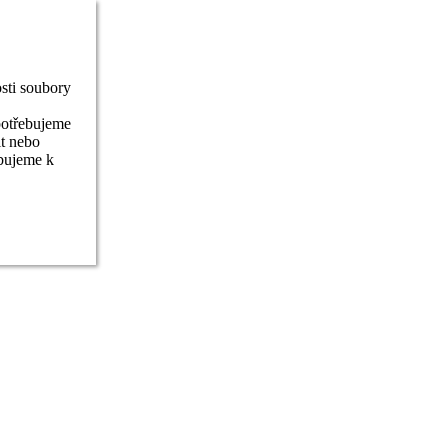
sti soubory
potřebujeme
it nebo
ebujeme k