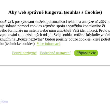
Aby web správně fungoval (souhlas s Cookies)
oužívá k poskytování služeb, personalizaci reklam a analýze návštěvno
aje sbírané pomocí cookies zejména spolu s využitím kontaktního či
ého formuláře na našem webu nám umožňují Vaši identifikaci. Proto 
 zpracování takto získaných údajů. Svůj souhlas můžete kdykoliv změn
iknutím na „Pouze nezbytné“ budou použity pouze cookies, které potř
u (technické cookies).
Více informací
.
Pouze nezbytné
Podrobné nastavení
Přijmout vše
týden