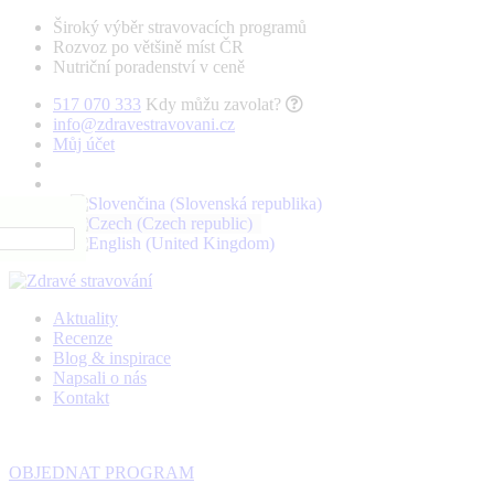
Široký výběr stravovacích programů
Rozvoz po většině míst ČR
Nutriční poradenství v ceně
517 070 333
Kdy můžu zavolat?
info@zdravestravovani.cz
Můj účet
Aktuality
Recenze
Blog & inspirace
Napsali o nás
Kontakt
OBJEDNAT PROGRAM