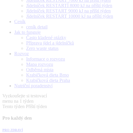
Jídelníček RESTART 7000 kJ na příští týden
Jídelníček RESTARTÍ 8000 kJ na příští týden
Jídelníček RESTART 9000 kJ na příští týden
Jídelníček RESTART 10000 kJ na příští týden
Ceník
ceník detail
Jak to funguje
Často kladené otázky
Příprava jídel a jídelníčků
Zero waste status
Rozvoz
Informace o rozvozu
Mapa rozvozu
Odběrná místa
Krabičková dieta Brno
Krabičková dieta Praha
Nutriční poradenství
Vyzkoušejte si testovací
menu na 1 týden
Tento týden
Příští týden
Pro každý den
PRO ZDRAVÍ