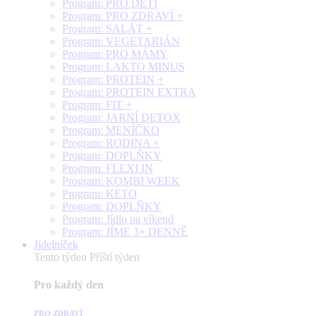
Program: PRO DĚTI
Program: PRO ZDRAVÍ +
Program: SALÁT +
Program: VEGETARIÁN
Program: PRO MÁMY
Program: LAKTO MINUS
Program: PROTEIN +
Program: PROTEIN EXTRA
Program: FIT +
Program: JARNÍ DETOX
Program: MENÍČKO
Program: RODINA +
Program: DOPLŇKY
Program: FLEXI IN
Program: KOMBI WEEK
Program: KETO
Program: DOPLŇKY
Program: Jídlo na víkend
Program: JÍME 3× DENNĚ
Jídelníček
Tento týden
Příští týden
Pro každý den
PRO ZDRAVÍ