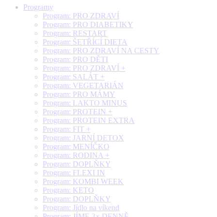
Programy
Program: PRO ZDRAVÍ
Program: PRO DIABETIKY
Program: RESTART
Program: ŠETŘÍCÍ DIETA
Program: PRO ZDRAVÍ NA CESTY
Program: PRO DĚTI
Program: PRO ZDRAVÍ +
Program: SALÁT +
Program: VEGETARIÁN
Program: PRO MÁMY
Program: LAKTO MINUS
Program: PROTEIN +
Program: PROTEIN EXTRA
Program: FIT +
Program: JARNÍ DETOX
Program: MENÍČKO
Program: RODINA +
Program: DOPLŇKY
Program: FLEXI IN
Program: KOMBI WEEK
Program: KETO
Program: DOPLŇKY
Program: Jídlo na víkend
Program: JÍME 3× DENNĚ