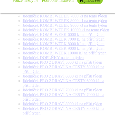
Pouze nezbytné
Podrobné nastavení
Přijmout vše
týden
Jídelníček SALÁT + na tento týden
Jídelníček KOMBI WEEEK 6000 kJ na tento týden
Jídelníček KOMBI WEEEK 7000 kJ na tento týden
Jídelníček KOMBI WEEEK 8000 kJ na tento týden
Jídelníček KOMBI WEEEK 9000 kJ na tento týden
Jídelníček KOMBI WEEEK 10000 kJ na tento týden
Jídelníček KOMBI WEEK 6000 kJ na příští týden
Jídelníček KOMBI WEEK 7000 kJ na příští týden
Jídelníček KOMBI WEEK 8000 kJ na příští týden
Jídelníček KOMBI WEEK 9000 kJ na příští týden
Jídelníček KOMBI WEEK 10000 kJ na příští týden
Jídelníček DOPLŇKY na tento týden
Jídelníček PRO ZDRAVÍ 5000 kJ na příští týden
Jídelníček PRO ZDRAVÍ NA CESTY 5000 kJ na
příští týden
Jídelníček PRO ZDRAVÍ 6000 kJ na příští týden
Jídelníček PRO ZDRAVÍ NA CESTY 6000 kJ na
příští týden
Jídelníček PRO ZDRAVÍ 7000 kJ na příští týden
Jídelníček PRO ZDRAVÍ NA CESTY 7000 kJ na
příští týden
Jídelníček PRO ZDRAVÍ 8000 kJ na příští týden
Jídelníček PRO ZDRAVÍ NA CESTY 8000 kJ na
příští týden