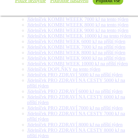
Pouze nezbytné
Podrobné nastavení
Přijmout vše
týden
Jídelníček SALÁT + na tento týden
Jídelníček KOMBI WEEEK 6000 kJ na tento týden
Jídelníček KOMBI WEEEK 7000 kJ na tento týden
Jídelníček KOMBI WEEEK 8000 kJ na tento týden
Jídelníček KOMBI WEEEK 9000 kJ na tento týden
Jídelníček KOMBI WEEEK 10000 kJ na tento týden
Jídelníček KOMBI WEEK 6000 kJ na příští týden
Jídelníček KOMBI WEEK 7000 kJ na příští týden
Jídelníček KOMBI WEEK 8000 kJ na příští týden
Jídelníček KOMBI WEEK 9000 kJ na příští týden
Jídelníček KOMBI WEEK 10000 kJ na příští týden
Jídelníček DOPLŇKY na tento týden
Jídelníček PRO ZDRAVÍ 5000 kJ na příští týden
Jídelníček PRO ZDRAVÍ NA CESTY 5000 kJ na
příští týden
Jídelníček PRO ZDRAVÍ 6000 kJ na příští týden
Jídelníček PRO ZDRAVÍ NA CESTY 6000 kJ na
příští týden
Jídelníček PRO ZDRAVÍ 7000 kJ na příští týden
Jídelníček PRO ZDRAVÍ NA CESTY 7000 kJ na
příští týden
Jídelníček PRO ZDRAVÍ 8000 kJ na příští týden
Jídelníček PRO ZDRAVÍ NA CESTY 8000 kJ na
příští týden