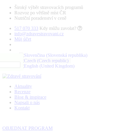
Široký výběr stravovacích programů
Rozvoz po většině míst ČR
Nutriční poradenství v ceně
517 070 333
Kdy můžu zavolat?
info@zdravestravovani.cz
Můj účet
Aktuality
Recenze
Blog & inspirace
Napsali o nás
Kontakt
OBJEDNAT PROGRAM