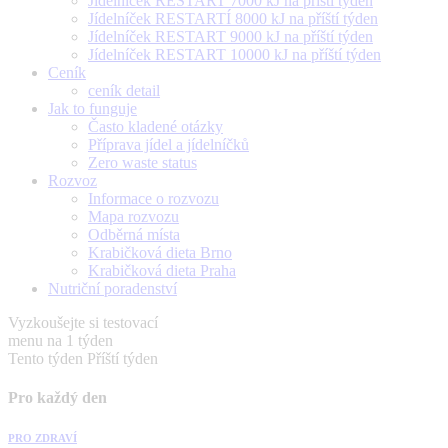
Jídelníček RESTART 7000 kJ na příští týden
Jídelníček RESTARTÍ 8000 kJ na příští týden
Jídelníček RESTART 9000 kJ na příští týden
Jídelníček RESTART 10000 kJ na příští týden
Ceník
ceník detail
Jak to funguje
Často kladené otázky
Příprava jídel a jídelníčků
Zero waste status
Rozvoz
Informace o rozvozu
Mapa rozvozu
Odběrná místa
Krabičková dieta Brno
Krabičková dieta Praha
Nutriční poradenství
Vyzkoušejte si testovací
menu na 1 týden
Tento týden
Příští týden
Pro každý den
PRO ZDRAVÍ