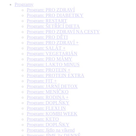
Programy
Program: PRO ZDRAVÍ
Program: PRO DIABETIKY
Program: RESTART
Program: ŠETŘÍCÍ DIETA
Program: PRO ZDRAVÍ NA CESTY
Program: PRO DĚTI
Program: PRO ZDRAVÍ +
Program: SALÁT +
Program: VEGETARIÁN
Program: PRO MÁMY
Program: LAKTO MINUS
Program: PROTEIN +
Program: PROTEIN EXTRA
Program: FIT +
Program: JARNÍ DETOX
Program: MENÍČKO
Program: RODINA +
Program: DOPLŇKY
Program: FLEXI IN
Program: KOMBI WEEK
Program: KETO
Program: DOPLŇKY
Program: Jídlo na víkend
Program: JÍME 3× DENNĚ