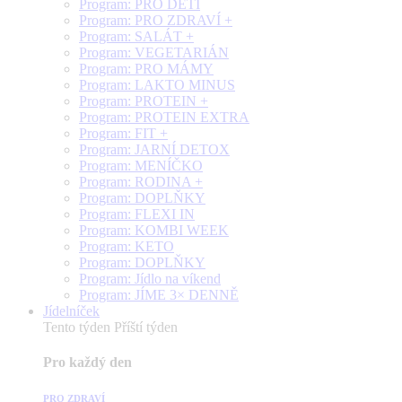
Program: PRO DĚTI
Program: PRO ZDRAVÍ +
Program: SALÁT +
Program: VEGETARIÁN
Program: PRO MÁMY
Program: LAKTO MINUS
Program: PROTEIN +
Program: PROTEIN EXTRA
Program: FIT +
Program: JARNÍ DETOX
Program: MENÍČKO
Program: RODINA +
Program: DOPLŇKY
Program: FLEXI IN
Program: KOMBI WEEK
Program: KETO
Program: DOPLŇKY
Program: Jídlo na víkend
Program: JÍME 3× DENNĚ
Jídelníček
Tento týden
Příští týden
Pro každý den
PRO ZDRAVÍ