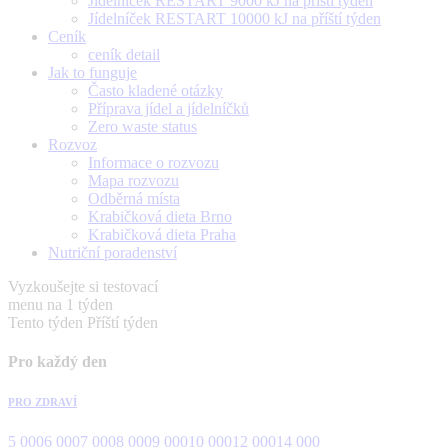
Jídelníček RESTART 9000 kJ na příští týden
Jídelníček RESTART 10000 kJ na příští týden
Ceník
ceník detail
Jak to funguje
Často kladené otázky
Příprava jídel a jídelníčků
Zero waste status
Rozvoz
Informace o rozvozu
Mapa rozvozu
Odběrná místa
Krabičková dieta Brno
Krabičková dieta Praha
Nutriční poradenství
Vyzkoušejte si testovací
menu na 1 týden
Tento týden
Příští týden
Pro každý den
PRO ZDRAVÍ
5 000
6 000
7 000
8 000
9 000
10 000
12 000
14 000