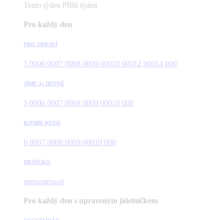
Tento týden
Příští týden
Pro každý den
PRO ZDRAVÍ
5 000
6 000
7 000
8 000
9 000
10 000
12 000
14 000
JÍME 3x DENNĚ
5 000
6 000
7 000
8 000
9 000
10 000
KOMBI WEEK
6 000
7 000
8 000
9 000
10 000
MENÍČKO
menu
menuxl
Pro každý den s upraveným jídelníčkem