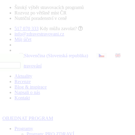
Široký výběr stravovacích programů
Rozvoz po většině míst ČR
Nutriční poradenství v ceně
517 070 333
Kdy můžu zavolat?
info@zdravestravovani.cz
Můj účet
Aktuality
Recenze
Blog & inspirace
Napsali o nás
Kontakt
OBJEDNAT PROGRAM
Programy
Program: PRO ZDRAVÍ