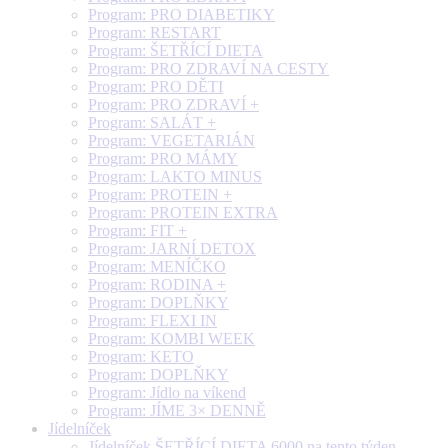
Program: PRO DIABETIKY
Program: RESTART
Program: ŠETŘÍCÍ DIETA
Program: PRO ZDRAVÍ NA CESTY
Program: PRO DĚTI
Program: PRO ZDRAVÍ +
Program: SALÁT +
Program: VEGETARIÁN
Program: PRO MÁMY
Program: LAKTO MINUS
Program: PROTEIN +
Program: PROTEIN EXTRA
Program: FIT +
Program: JARNÍ DETOX
Program: MENÍČKO
Program: RODINA +
Program: DOPLŇKY
Program: FLEXI IN
Program: KOMBI WEEK
Program: KETO
Program: DOPLŇKY
Program: Jídlo na víkend
Program: JÍME 3× DENNĚ
Jídelníček
Jídelníček ŠETŘÍCÍ DIETA 6000 na tento týden