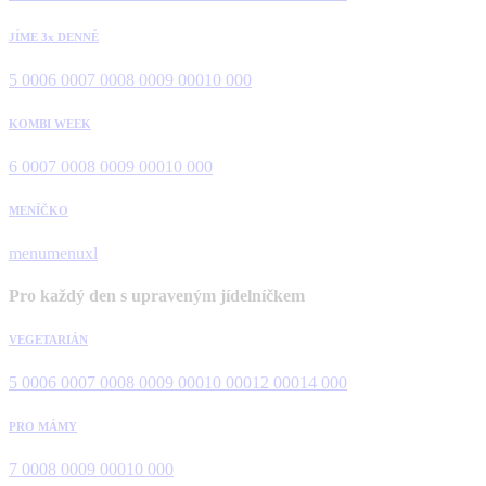
JÍME 3x DENNĚ
5 000
6 000
7 000
8 000
9 000
10 000
KOMBI WEEK
6 000
7 000
8 000
9 000
10 000
MENÍČKO
menu
menuxl
Pro každý den s upraveným jídelníčkem
VEGETARIÁN
5 000
6 000
7 000
8 000
9 000
10 000
12 000
14 000
PRO MÁMY
7 000
8 000
9 000
10 000