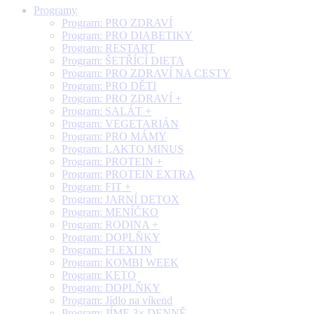
Programy
Program: PRO ZDRAVÍ
Program: PRO DIABETIKY
Program: RESTART
Program: ŠETŘÍCÍ DIETA
Program: PRO ZDRAVÍ NA CESTY
Program: PRO DĚTI
Program: PRO ZDRAVÍ +
Program: SALÁT +
Program: VEGETARIÁN
Program: PRO MÁMY
Program: LAKTO MINUS
Program: PROTEIN +
Program: PROTEIN EXTRA
Program: FIT +
Program: JARNÍ DETOX
Program: MENÍČKO
Program: RODINA +
Program: DOPLŇKY
Program: FLEXI IN
Program: KOMBI WEEK
Program: KETO
Program: DOPLŇKY
Program: Jídlo na víkend
Program: JÍME 3× DENNĚ