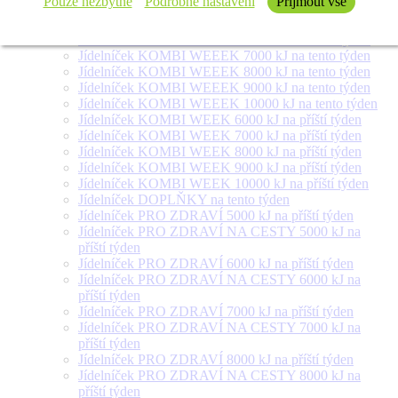
Pouze nezbytné
Podrobné nastavení
Přijmout vše
týden
Jídelníček SALÁT + na tento týden
Jídelníček KOMBI WEEEK 6000 kJ na tento týden
Jídelníček KOMBI WEEEK 7000 kJ na tento týden
Jídelníček KOMBI WEEEK 8000 kJ na tento týden
Jídelníček KOMBI WEEEK 9000 kJ na tento týden
Jídelníček KOMBI WEEEK 10000 kJ na tento týden
Jídelníček KOMBI WEEK 6000 kJ na příští týden
Jídelníček KOMBI WEEK 7000 kJ na příští týden
Jídelníček KOMBI WEEK 8000 kJ na příští týden
Jídelníček KOMBI WEEK 9000 kJ na příští týden
Jídelníček KOMBI WEEK 10000 kJ na příští týden
Jídelníček DOPLŇKY na tento týden
Jídelníček PRO ZDRAVÍ 5000 kJ na příští týden
Jídelníček PRO ZDRAVÍ NA CESTY 5000 kJ na
příští týden
Jídelníček PRO ZDRAVÍ 6000 kJ na příští týden
Jídelníček PRO ZDRAVÍ NA CESTY 6000 kJ na
příští týden
Jídelníček PRO ZDRAVÍ 7000 kJ na příští týden
Jídelníček PRO ZDRAVÍ NA CESTY 7000 kJ na
příští týden
Jídelníček PRO ZDRAVÍ 8000 kJ na příští týden
Jídelníček PRO ZDRAVÍ NA CESTY 8000 kJ na
příští týden