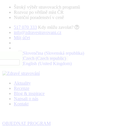
Široký výběr stravovacích programů
Rozvoz po většině míst ČR
Nutriční poradenství v ceně
517 070 333
Kdy můžu zavolat?
info@zdravestravovani.cz
Můj účet
Aktuality
Recenze
Blog & inspirace
Napsali o nás
Kontakt
OBJEDNAT PROGRAM