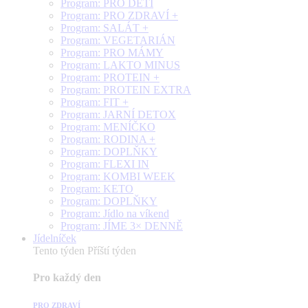
Program: PRO DĚTI
Program: PRO ZDRAVÍ +
Program: SALÁT +
Program: VEGETARIÁN
Program: PRO MÁMY
Program: LAKTO MINUS
Program: PROTEIN +
Program: PROTEIN EXTRA
Program: FIT +
Program: JARNÍ DETOX
Program: MENÍČKO
Program: RODINA +
Program: DOPLŇKY
Program: FLEXI IN
Program: KOMBI WEEK
Program: KETO
Program: DOPLŇKY
Program: Jídlo na víkend
Program: JÍME 3× DENNĚ
Jídelníček
Tento týden
Příští týden
Pro každý den
PRO ZDRAVÍ