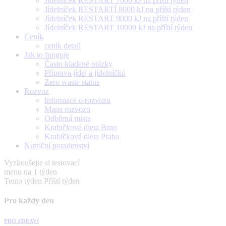
Jídelníček RESTART 7000 kJ na příští týden
Jídelníček RESTARTÍ 8000 kJ na příští týden
Jídelníček RESTART 9000 kJ na příští týden
Jídelníček RESTART 10000 kJ na příští týden
Ceník
ceník detail
Jak to funguje
Často kladené otázky
Příprava jídel a jídelníčků
Zero waste status
Rozvoz
Informace o rozvozu
Mapa rozvozu
Odběrná místa
Krabičková dieta Brno
Krabičková dieta Praha
Nutriční poradenství
Vyzkoušejte si testovací
menu na 1 týden
Tento týden
Příští týden
Pro každý den
PRO ZDRAVÍ