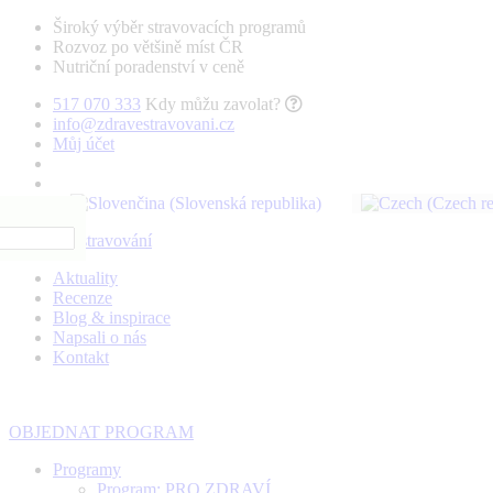
Široký výběr stravovacích programů
Rozvoz po většině míst ČR
Nutriční poradenství v ceně
517 070 333
Kdy můžu zavolat?
info@zdravestravovani.cz
Můj účet
Aktuality
Recenze
Blog & inspirace
Napsali o nás
Kontakt
OBJEDNAT PROGRAM
Programy
Program: PRO ZDRAVÍ