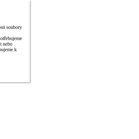
sti soubory
potřebujeme
it nebo
ebujeme k