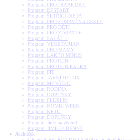
Program: PRO DIABETIKY
Program: RESTART
Program: ŠETŘÍCÍ DIETA
Program: PRO ZDRAVÍ NA CESTY
Program: PRO DĚTI
Program: PRO ZDRAVÍ +
Program: SALÁT +
Program: VEGETARIÁN
Program: PRO MÁMY
Program: LAKTO MINUS
Program: PROTEIN +
Program: PROTEIN EXTRA
Program: FIT +
Program: JARNÍ DETOX
Program: MENÍČKO
Program: RODINA +
Program: DOPLŇKY
Program: FLEXI IN
Program: KOMBI WEEK
Program: KETO
Program: DOPLŇKY
Program: Jídlo na víkend
Program: JÍME 3× DENNĚ
Jídelníček
Jídelníček ŠETŘÍCÍ DIETA 6000 na tento týden