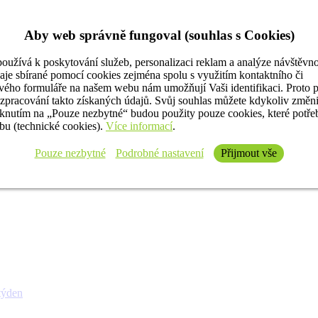
Aby web správně fungoval (souhlas s Cookies)
oužívá k poskytování služeb, personalizaci reklam a analýze návštěvno
aje sbírané pomocí cookies zejména spolu s využitím kontaktního či
ého formuláře na našem webu nám umožňují Vaši identifikaci. Proto 
 zpracování takto získaných údajů. Svůj souhlas můžete kdykoliv změn
iknutím na „Pouze nezbytné“ budou použity pouze cookies, které potř
u (technické cookies).
Více informací
.
Pouze nezbytné
Podrobné nastavení
Přijmout vše
týden