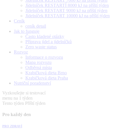
Jídelníček RESTART 7000 kJ na příští týden
Jídelníček RESTARTÍ 8000 kJ na příští týden
Jídelníček RESTART 9000 kJ na příští týden
Jídelníček RESTART 10000 kJ na příští týden
Ceník
ceník detail
Jak to funguje
Často kladené otázky
Příprava jídel a jídelníčků
Zero waste status
Rozvoz
Informace o rozvozu
Mapa rozvozu
Odběrná místa
Krabičková dieta Brno
Krabičková dieta Praha
Nutriční poradenství
Vyzkoušejte si testovací
menu na 1 týden
Tento týden
Příští týden
Pro každý den
PRO ZDRAVÍ