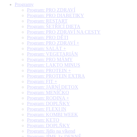
Programy
Program: PRO ZDRAVÍ
Program: PRO DIABETIKY
Program: RESTART
Program: ŠETŘÍCÍ DIETA
Program: PRO ZDRAVÍ NA CESTY
Program: PRO DĚTI
Program: PRO ZDRAVÍ +
Program: SALÁT +
Program: VEGETARIÁN
Program: PRO MÁMY
Program: LAKTO MINUS
Program: PROTEIN +
Program: PROTEIN EXTRA
Program: FIT +
Program: JARNÍ DETOX
Program: MENÍČKO
Program: RODINA +
Program: DOPLŇKY
Program: FLEXI IN
Program: KOMBI WEEK
Program: KETO
Program: DOPLŇKY
Program: Jídlo na víkend
Program: JÍME 3× DENNĚ