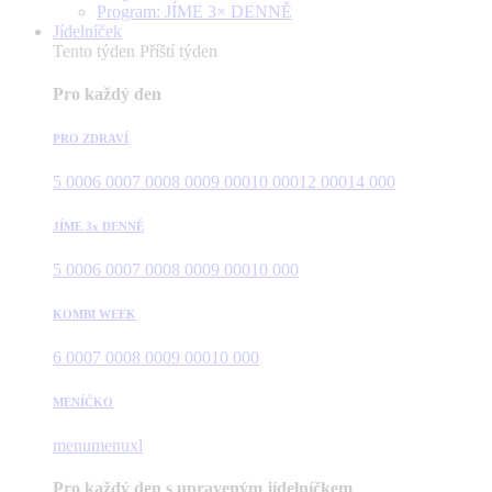
Program: JÍME 3× DENNĚ
Jídelníček
Tento týden
Příští týden
Pro každý den
PRO ZDRAVÍ
5 000
6 000
7 000
8 000
9 000
10 000
12 000
14 000
JÍME 3x DENNĚ
5 000
6 000
7 000
8 000
9 000
10 000
KOMBI WEEK
6 000
7 000
8 000
9 000
10 000
MENÍČKO
menu
menuxl
Pro každý den s upraveným jídelníčkem