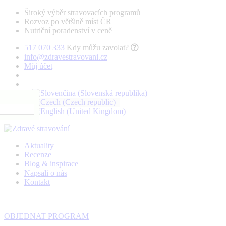
Široký výběr stravovacích programů
Rozvoz po většině míst ČR
Nutriční poradenství v ceně
517 070 333
Kdy můžu zavolat?
info@zdravestravovani.cz
Můj účet
Aktuality
Recenze
Blog & inspirace
Napsali o nás
Kontakt
OBJEDNAT PROGRAM