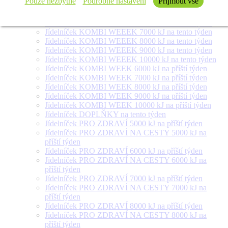
Pouze nezbytné
Podrobné nastavení
Přijmout vše
týden
Jídelníček SALÁT + na tento týden
Jídelníček KOMBI WEEEK 6000 kJ na tento týden
Jídelníček KOMBI WEEEK 7000 kJ na tento týden
Jídelníček KOMBI WEEEK 8000 kJ na tento týden
Jídelníček KOMBI WEEEK 9000 kJ na tento týden
Jídelníček KOMBI WEEEK 10000 kJ na tento týden
Jídelníček KOMBI WEEK 6000 kJ na příští týden
Jídelníček KOMBI WEEK 7000 kJ na příští týden
Jídelníček KOMBI WEEK 8000 kJ na příští týden
Jídelníček KOMBI WEEK 9000 kJ na příští týden
Jídelníček KOMBI WEEK 10000 kJ na příští týden
Jídelníček DOPLŇKY na tento týden
Jídelníček PRO ZDRAVÍ 5000 kJ na příští týden
Jídelníček PRO ZDRAVÍ NA CESTY 5000 kJ na
příští týden
Jídelníček PRO ZDRAVÍ 6000 kJ na příští týden
Jídelníček PRO ZDRAVÍ NA CESTY 6000 kJ na
příští týden
Jídelníček PRO ZDRAVÍ 7000 kJ na příští týden
Jídelníček PRO ZDRAVÍ NA CESTY 7000 kJ na
příští týden
Jídelníček PRO ZDRAVÍ 8000 kJ na příští týden
Jídelníček PRO ZDRAVÍ NA CESTY 8000 kJ na
příští týden