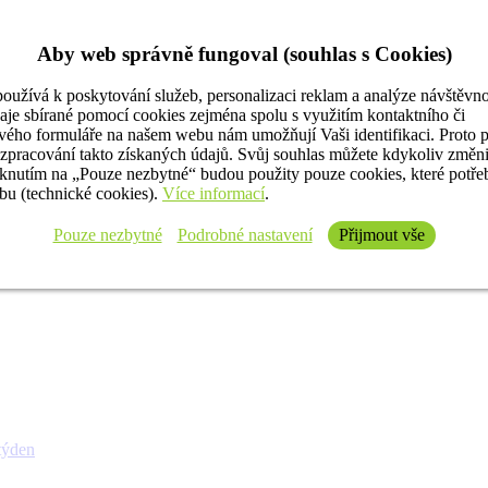
Aby web správně fungoval (souhlas s Cookies)
oužívá k poskytování služeb, personalizaci reklam a analýze návštěvno
aje sbírané pomocí cookies zejména spolu s využitím kontaktního či
ého formuláře na našem webu nám umožňují Vaši identifikaci. Proto 
 zpracování takto získaných údajů. Svůj souhlas můžete kdykoliv změn
iknutím na „Pouze nezbytné“ budou použity pouze cookies, které potř
u (technické cookies).
Více informací
.
Pouze nezbytné
Podrobné nastavení
Přijmout vše
týden