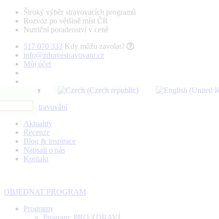
Široký výběr stravovacích programů
Rozvoz po většině míst ČR
Nutriční poradenství v ceně
517 070 333
Kdy můžu zavolat?
info@zdravestravovani.cz
Můj účet
Aktuality
Recenze
Blog & inspirace
Napsali o nás
Kontakt
OBJEDNAT PROGRAM
Programy
Program: PRO ZDRAVÍ