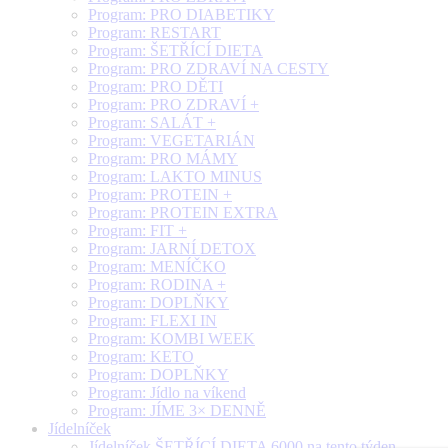
Program: PRO DIABETIKY
Program: RESTART
Program: ŠETŘÍCÍ DIETA
Program: PRO ZDRAVÍ NA CESTY
Program: PRO DĚTI
Program: PRO ZDRAVÍ +
Program: SALÁT +
Program: VEGETARIÁN
Program: PRO MÁMY
Program: LAKTO MINUS
Program: PROTEIN +
Program: PROTEIN EXTRA
Program: FIT +
Program: JARNÍ DETOX
Program: MENÍČKO
Program: RODINA +
Program: DOPLŇKY
Program: FLEXI IN
Program: KOMBI WEEK
Program: KETO
Program: DOPLŇKY
Program: Jídlo na víkend
Program: JÍME 3× DENNĚ
Jídelníček
Jídelníček ŠETŘÍCÍ DIETA 6000 na tento týden