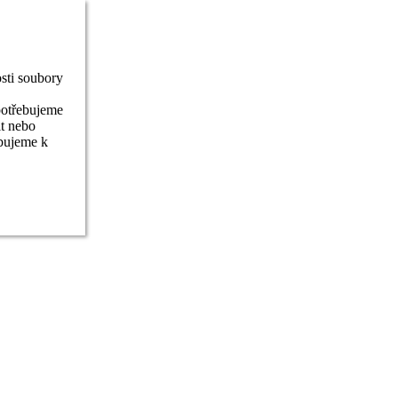
sti soubory
potřebujeme
it nebo
ebujeme k