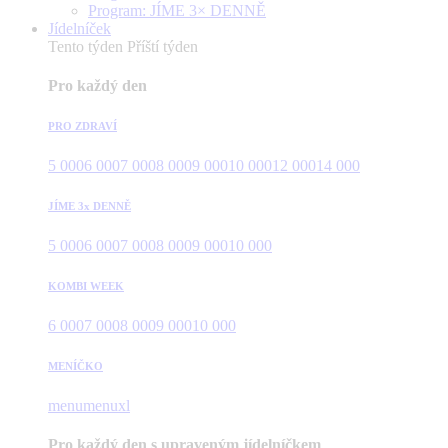
Program: JÍME 3× DENNĚ
Jídelníček
Tento týden
Příští týden
Pro každý den
PRO ZDRAVÍ
5 000
6 000
7 000
8 000
9 000
10 000
12 000
14 000
JÍME 3x DENNĚ
5 000
6 000
7 000
8 000
9 000
10 000
KOMBI WEEK
6 000
7 000
8 000
9 000
10 000
MENÍČKO
menu
menuxl
Pro každý den s upraveným jídelníčkem