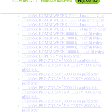
Pouze nezbytné
Podrobné nastavení
Přijmout vše
týden
Jídelníček SALÁT + na tento týden
Jídelníček KOMBI WEEEK 6000 kJ na tento týden
Jídelníček KOMBI WEEEK 7000 kJ na tento týden
Jídelníček KOMBI WEEEK 8000 kJ na tento týden
Jídelníček KOMBI WEEEK 9000 kJ na tento týden
Jídelníček KOMBI WEEEK 10000 kJ na tento týden
Jídelníček KOMBI WEEK 6000 kJ na příští týden
Jídelníček KOMBI WEEK 7000 kJ na příští týden
Jídelníček KOMBI WEEK 8000 kJ na příští týden
Jídelníček KOMBI WEEK 9000 kJ na příští týden
Jídelníček KOMBI WEEK 10000 kJ na příští týden
Jídelníček DOPLŇKY na tento týden
Jídelníček PRO ZDRAVÍ 5000 kJ na příští týden
Jídelníček PRO ZDRAVÍ NA CESTY 5000 kJ na
příští týden
Jídelníček PRO ZDRAVÍ 6000 kJ na příští týden
Jídelníček PRO ZDRAVÍ NA CESTY 6000 kJ na
příští týden
Jídelníček PRO ZDRAVÍ 7000 kJ na příští týden
Jídelníček PRO ZDRAVÍ NA CESTY 7000 kJ na
příští týden
Jídelníček PRO ZDRAVÍ 8000 kJ na příští týden
Jídelníček PRO ZDRAVÍ NA CESTY 8000 kJ na
příští týden