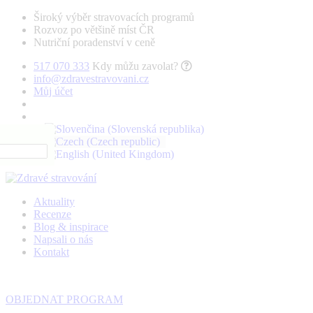
Široký výběr stravovacích programů
Rozvoz po většině míst ČR
Nutriční poradenství v ceně
517 070 333
Kdy můžu zavolat?
info@zdravestravovani.cz
Můj účet
Aktuality
Recenze
Blog & inspirace
Napsali o nás
Kontakt
OBJEDNAT PROGRAM