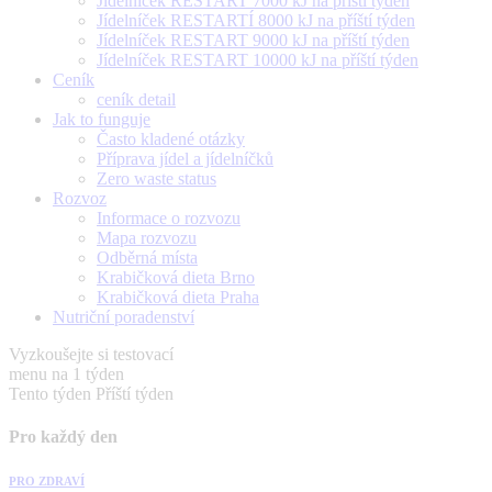
Jídelníček RESTART 7000 kJ na příští týden
Jídelníček RESTARTÍ 8000 kJ na příští týden
Jídelníček RESTART 9000 kJ na příští týden
Jídelníček RESTART 10000 kJ na příští týden
Ceník
ceník detail
Jak to funguje
Často kladené otázky
Příprava jídel a jídelníčků
Zero waste status
Rozvoz
Informace o rozvozu
Mapa rozvozu
Odběrná místa
Krabičková dieta Brno
Krabičková dieta Praha
Nutriční poradenství
Vyzkoušejte si testovací
menu na 1 týden
Tento týden
Příští týden
Pro každý den
PRO ZDRAVÍ