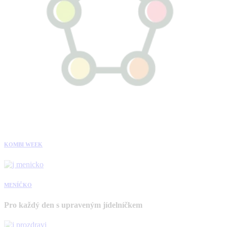
KOMBI WEEK
MENÍČKO
Pro každý den s upraveným jídelníčkem