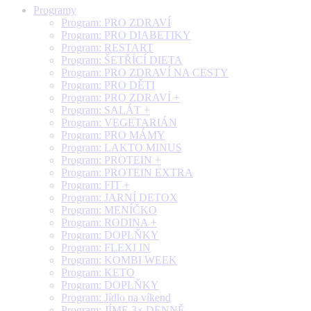
Programy
Program: PRO ZDRAVÍ
Program: PRO DIABETIKY
Program: RESTART
Program: ŠETŘÍCÍ DIETA
Program: PRO ZDRAVÍ NA CESTY
Program: PRO DĚTI
Program: PRO ZDRAVÍ +
Program: SALÁT +
Program: VEGETARIÁN
Program: PRO MÁMY
Program: LAKTO MINUS
Program: PROTEIN +
Program: PROTEIN EXTRA
Program: FIT +
Program: JARNÍ DETOX
Program: MENÍČKO
Program: RODINA +
Program: DOPLŇKY
Program: FLEXI IN
Program: KOMBI WEEK
Program: KETO
Program: DOPLŇKY
Program: Jídlo na víkend
Program: JÍME 3× DENNĚ