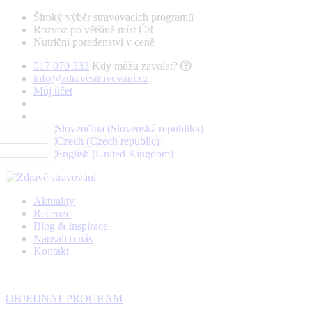
Široký výběr stravovacích programů
Rozvoz po většině míst ČR
Nutriční poradenství v ceně
517 070 333
Kdy můžu zavolat?
info@zdravestravovani.cz
Můj účet
Aktuality
Recenze
Blog & inspirace
Napsali o nás
Kontakt
OBJEDNAT PROGRAM