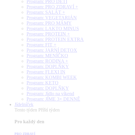
Program: PRO DĚTI
Program: PRO ZDRAVÍ +
Program: SALÁT +
Program: VEGETARIÁN
Program: PRO MÁMY
Program: LAKTO MINUS
Program: PROTEIN +
Program: PROTEIN EXTRA
Program: FIT +
Program: JARNÍ DETOX
Program: MENÍČKO
Program: RODINA +
Program: DOPLŇKY
Program: FLEXI IN
Program: KOMBI WEEK
Program: KETO
Program: DOPLŇKY
Program: Jídlo na víkend
Program: JÍME 3× DENNĚ
Jídelníček
Tento týden
Příští týden
Pro každý den
PRO ZDRAVÍ