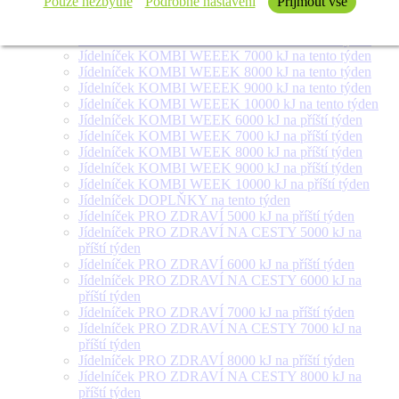
Pouze nezbytné
Podrobné nastavení
Přijmout vše
týden
Jídelníček SALÁT + na tento týden
Jídelníček KOMBI WEEEK 6000 kJ na tento týden
Jídelníček KOMBI WEEEK 7000 kJ na tento týden
Jídelníček KOMBI WEEEK 8000 kJ na tento týden
Jídelníček KOMBI WEEEK 9000 kJ na tento týden
Jídelníček KOMBI WEEEK 10000 kJ na tento týden
Jídelníček KOMBI WEEK 6000 kJ na příští týden
Jídelníček KOMBI WEEK 7000 kJ na příští týden
Jídelníček KOMBI WEEK 8000 kJ na příští týden
Jídelníček KOMBI WEEK 9000 kJ na příští týden
Jídelníček KOMBI WEEK 10000 kJ na příští týden
Jídelníček DOPLŇKY na tento týden
Jídelníček PRO ZDRAVÍ 5000 kJ na příští týden
Jídelníček PRO ZDRAVÍ NA CESTY 5000 kJ na
příští týden
Jídelníček PRO ZDRAVÍ 6000 kJ na příští týden
Jídelníček PRO ZDRAVÍ NA CESTY 6000 kJ na
příští týden
Jídelníček PRO ZDRAVÍ 7000 kJ na příští týden
Jídelníček PRO ZDRAVÍ NA CESTY 7000 kJ na
příští týden
Jídelníček PRO ZDRAVÍ 8000 kJ na příští týden
Jídelníček PRO ZDRAVÍ NA CESTY 8000 kJ na
příští týden