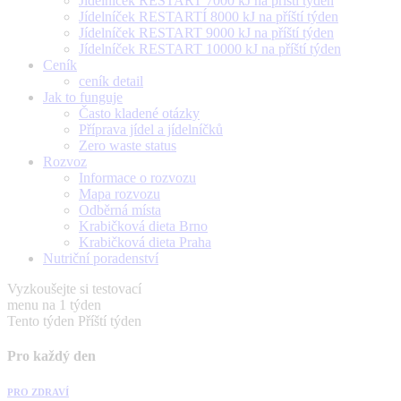
Jídelníček RESTART 7000 kJ na příští týden
Jídelníček RESTARTÍ 8000 kJ na příští týden
Jídelníček RESTART 9000 kJ na příští týden
Jídelníček RESTART 10000 kJ na příští týden
Ceník
ceník detail
Jak to funguje
Často kladené otázky
Příprava jídel a jídelníčků
Zero waste status
Rozvoz
Informace o rozvozu
Mapa rozvozu
Odběrná místa
Krabičková dieta Brno
Krabičková dieta Praha
Nutriční poradenství
Vyzkoušejte si testovací
menu na 1 týden
Tento týden
Příští týden
Pro každý den
PRO ZDRAVÍ