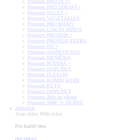
Program: PRO DĚTI
Program: PRO ZDRAVÍ +
Program: SALÁT +
Program: VEGETARIÁN
Program: PRO MÁMY
Program: LAKTO MINUS
Program: PROTEIN +
Program: PROTEIN EXTRA
Program: FIT +
Program: JARNÍ DETOX
Program: MENÍČKO
Program: RODINA +
Program: DOPLŇKY
Program: FLEXI IN
Program: KOMBI WEEK
Program: KETO
Program: DOPLŇKY
Program: Jídlo na víkend
Program: JÍME 3× DENNĚ
Jídelníček
Tento týden
Příští týden
Pro každý den
PRO ZDRAVÍ