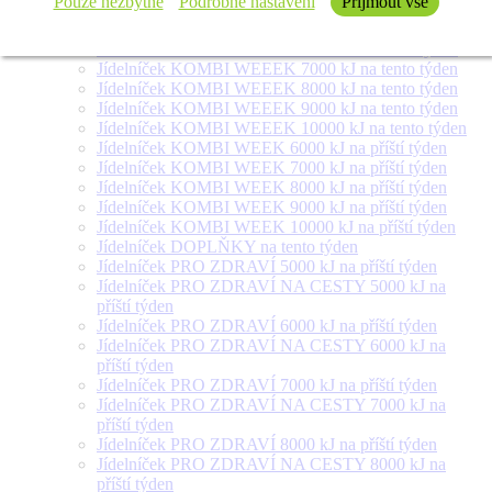
Pouze nezbytné
Podrobné nastavení
Přijmout vše
týden
Jídelníček SALÁT + na tento týden
Jídelníček KOMBI WEEEK 6000 kJ na tento týden
Jídelníček KOMBI WEEEK 7000 kJ na tento týden
Jídelníček KOMBI WEEEK 8000 kJ na tento týden
Jídelníček KOMBI WEEEK 9000 kJ na tento týden
Jídelníček KOMBI WEEEK 10000 kJ na tento týden
Jídelníček KOMBI WEEK 6000 kJ na příští týden
Jídelníček KOMBI WEEK 7000 kJ na příští týden
Jídelníček KOMBI WEEK 8000 kJ na příští týden
Jídelníček KOMBI WEEK 9000 kJ na příští týden
Jídelníček KOMBI WEEK 10000 kJ na příští týden
Jídelníček DOPLŇKY na tento týden
Jídelníček PRO ZDRAVÍ 5000 kJ na příští týden
Jídelníček PRO ZDRAVÍ NA CESTY 5000 kJ na
příští týden
Jídelníček PRO ZDRAVÍ 6000 kJ na příští týden
Jídelníček PRO ZDRAVÍ NA CESTY 6000 kJ na
příští týden
Jídelníček PRO ZDRAVÍ 7000 kJ na příští týden
Jídelníček PRO ZDRAVÍ NA CESTY 7000 kJ na
příští týden
Jídelníček PRO ZDRAVÍ 8000 kJ na příští týden
Jídelníček PRO ZDRAVÍ NA CESTY 8000 kJ na
příští týden