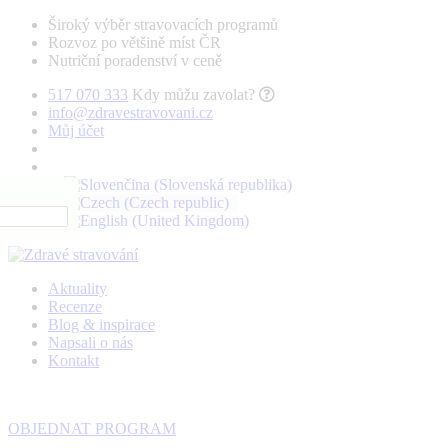
Široký výběr stravovacích programů
Rozvoz po většině míst ČR
Nutriční poradenství v ceně
517 070 333
Kdy můžu zavolat?
info@zdravestravovani.cz
Můj účet
Aktuality
Recenze
Blog & inspirace
Napsali o nás
Kontakt
OBJEDNAT PROGRAM