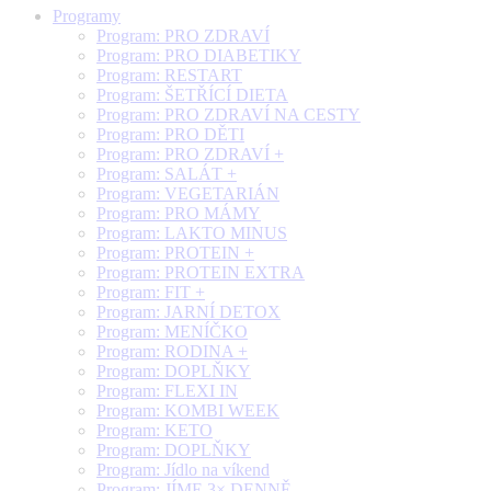
Programy
Program: PRO ZDRAVÍ
Program: PRO DIABETIKY
Program: RESTART
Program: ŠETŘÍCÍ DIETA
Program: PRO ZDRAVÍ NA CESTY
Program: PRO DĚTI
Program: PRO ZDRAVÍ +
Program: SALÁT +
Program: VEGETARIÁN
Program: PRO MÁMY
Program: LAKTO MINUS
Program: PROTEIN +
Program: PROTEIN EXTRA
Program: FIT +
Program: JARNÍ DETOX
Program: MENÍČKO
Program: RODINA +
Program: DOPLŇKY
Program: FLEXI IN
Program: KOMBI WEEK
Program: KETO
Program: DOPLŇKY
Program: Jídlo na víkend
Program: JÍME 3× DENNĚ