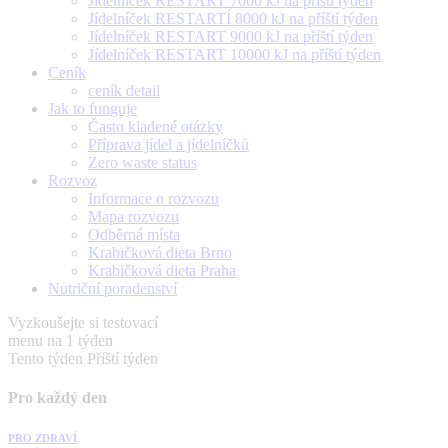
Jídelníček RESTART 7000 kJ na příští týden
Jídelníček RESTARTÍ 8000 kJ na příští týden
Jídelníček RESTART 9000 kJ na příští týden
Jídelníček RESTART 10000 kJ na příští týden
Ceník
ceník detail
Jak to funguje
Často kladené otázky
Příprava jídel a jídelníčků
Zero waste status
Rozvoz
Informace o rozvozu
Mapa rozvozu
Odběrná místa
Krabičková dieta Brno
Krabičková dieta Praha
Nutriční poradenství
Vyzkoušejte si testovací
menu na 1 týden
Tento týden
Příští týden
Pro každý den
PRO ZDRAVÍ