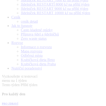
Jídelníček RESTART 7000 kJ na příští týden
Jídelníček RESTARTÍ 8000 kJ na příští týden
Jídelníček RESTART 9000 kJ na příští týden
Jídelníček RESTART 10000 kJ na příští týden
Ceník
ceník detail
Jak to funguje
Často kladené otázky
Příprava jídel a jídelníčků
Zero waste status
Rozvoz
Informace o rozvozu
Mapa rozvozu
Odběrná místa
Krabičková dieta Brno
Krabičková dieta Praha
Nutriční poradenství
Vyzkoušejte si testovací
menu na 1 týden
Tento týden
Příští týden
Pro každý den
PRO ZDRAVÍ