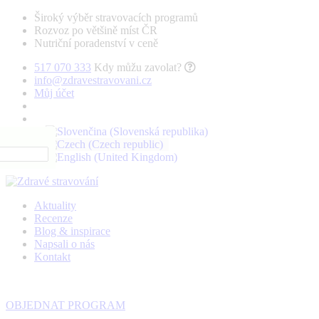
Široký výběr stravovacích programů
Rozvoz po většině míst ČR
Nutriční poradenství v ceně
517 070 333
Kdy můžu zavolat?
info@zdravestravovani.cz
Můj účet
Aktuality
Recenze
Blog & inspirace
Napsali o nás
Kontakt
OBJEDNAT PROGRAM