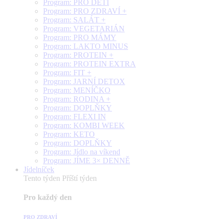
Program: PRO DĚTI
Program: PRO ZDRAVÍ +
Program: SALÁT +
Program: VEGETARIÁN
Program: PRO MÁMY
Program: LAKTO MINUS
Program: PROTEIN +
Program: PROTEIN EXTRA
Program: FIT +
Program: JARNÍ DETOX
Program: MENÍČKO
Program: RODINA +
Program: DOPLŇKY
Program: FLEXI IN
Program: KOMBI WEEK
Program: KETO
Program: DOPLŇKY
Program: Jídlo na víkend
Program: JÍME 3× DENNĚ
Jídelníček
Tento týden
Příští týden
Pro každý den
PRO ZDRAVÍ