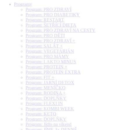
Programy
Program: PRO ZDRAVÍ
Program: PRO DIABETIKY
Program: RESTART
Program: ŠETŘÍCÍ DIETA
Program: PRO ZDRAVÍ NA CESTY
Program: PRO DĚTI
Program: PRO ZDRAVÍ +
Program: SALÁT +
Program: VEGETARIÁN
Program: PRO MÁMY
Program: LAKTO MINUS
Program: PROTEIN +
Program: PROTEIN EXTRA
Program: FIT +
Program: JARNÍ DETOX
Program: MENÍČKO
Program: RODINA +
Program: DOPLŇKY
Program: FLEXI IN
Program: KOMBI WEEK
Program: KETO
Program: DOPLŇKY
Program: Jídlo na víkend
Program: JÍME 3× DENNĚ