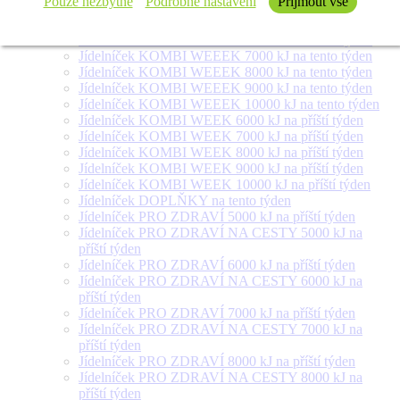
Pouze nezbytné
Podrobné nastavení
Přijmout vše
týden
Jídelníček SALÁT + na tento týden
Jídelníček KOMBI WEEEK 6000 kJ na tento týden
Jídelníček KOMBI WEEEK 7000 kJ na tento týden
Jídelníček KOMBI WEEEK 8000 kJ na tento týden
Jídelníček KOMBI WEEEK 9000 kJ na tento týden
Jídelníček KOMBI WEEEK 10000 kJ na tento týden
Jídelníček KOMBI WEEK 6000 kJ na příští týden
Jídelníček KOMBI WEEK 7000 kJ na příští týden
Jídelníček KOMBI WEEK 8000 kJ na příští týden
Jídelníček KOMBI WEEK 9000 kJ na příští týden
Jídelníček KOMBI WEEK 10000 kJ na příští týden
Jídelníček DOPLŇKY na tento týden
Jídelníček PRO ZDRAVÍ 5000 kJ na příští týden
Jídelníček PRO ZDRAVÍ NA CESTY 5000 kJ na
příští týden
Jídelníček PRO ZDRAVÍ 6000 kJ na příští týden
Jídelníček PRO ZDRAVÍ NA CESTY 6000 kJ na
příští týden
Jídelníček PRO ZDRAVÍ 7000 kJ na příští týden
Jídelníček PRO ZDRAVÍ NA CESTY 7000 kJ na
příští týden
Jídelníček PRO ZDRAVÍ 8000 kJ na příští týden
Jídelníček PRO ZDRAVÍ NA CESTY 8000 kJ na
příští týden