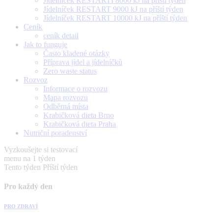
Jídelníček RESTARTÍ 8000 kJ na příští týden
Jídelníček RESTART 9000 kJ na příští týden
Jídelníček RESTART 10000 kJ na příští týden
Ceník
ceník detail
Jak to funguje
Často kladené otázky
Příprava jídel a jídelníčků
Zero waste status
Rozvoz
Informace o rozvozu
Mapa rozvozu
Odběrná místa
Krabičková dieta Brno
Krabičková dieta Praha
Nutriční poradenství
Vyzkoušejte si testovací
menu na 1 týden
Tento týden
Příští týden
Pro každý den
PRO ZDRAVÍ