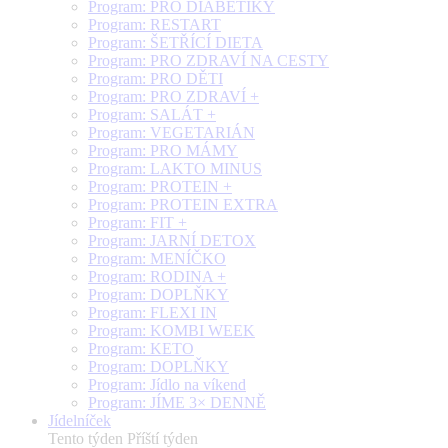
Program: PRO DIABETIKY
Program: RESTART
Program: ŠETŘÍCÍ DIETA
Program: PRO ZDRAVÍ NA CESTY
Program: PRO DĚTI
Program: PRO ZDRAVÍ +
Program: SALÁT +
Program: VEGETARIÁN
Program: PRO MÁMY
Program: LAKTO MINUS
Program: PROTEIN +
Program: PROTEIN EXTRA
Program: FIT +
Program: JARNÍ DETOX
Program: MENÍČKO
Program: RODINA +
Program: DOPLŇKY
Program: FLEXI IN
Program: KOMBI WEEK
Program: KETO
Program: DOPLŇKY
Program: Jídlo na víkend
Program: JÍME 3× DENNĚ
Jídelníček
Tento týden
Příští týden