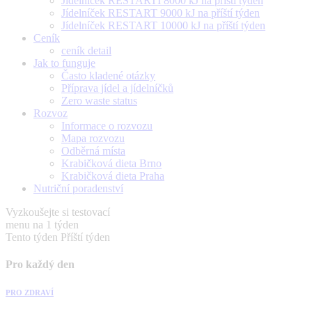
Jídelníček RESTARTÍ 8000 kJ na příští týden
Jídelníček RESTART 9000 kJ na příští týden
Jídelníček RESTART 10000 kJ na příští týden
Ceník
ceník detail
Jak to funguje
Často kladené otázky
Příprava jídel a jídelníčků
Zero waste status
Rozvoz
Informace o rozvozu
Mapa rozvozu
Odběrná místa
Krabičková dieta Brno
Krabičková dieta Praha
Nutriční poradenství
Vyzkoušejte si testovací
menu na 1 týden
Tento týden
Příští týden
Pro každý den
PRO ZDRAVÍ