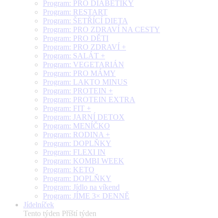
Program: PRO DIABETIKY
Program: RESTART
Program: ŠETŘÍCÍ DIETA
Program: PRO ZDRAVÍ NA CESTY
Program: PRO DĚTI
Program: PRO ZDRAVÍ +
Program: SALÁT +
Program: VEGETARIÁN
Program: PRO MÁMY
Program: LAKTO MINUS
Program: PROTEIN +
Program: PROTEIN EXTRA
Program: FIT +
Program: JARNÍ DETOX
Program: MENÍČKO
Program: RODINA +
Program: DOPLŇKY
Program: FLEXI IN
Program: KOMBI WEEK
Program: KETO
Program: DOPLŇKY
Program: Jídlo na víkend
Program: JÍME 3× DENNĚ
Jídelníček
Tento týden
Příští týden