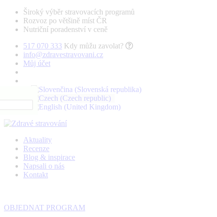
Široký výběr stravovacích programů
Rozvoz po většině míst ČR
Nutriční poradenství v ceně
517 070 333
Kdy můžu zavolat?
info@zdravestravovani.cz
Můj účet
Aktuality
Recenze
Blog & inspirace
Napsali o nás
Kontakt
OBJEDNAT PROGRAM