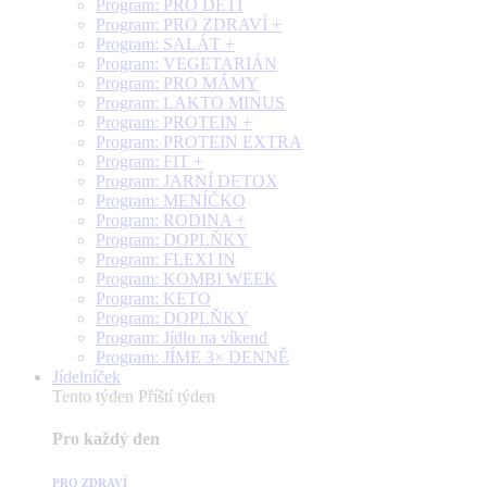
Program: PRO DĚTI
Program: PRO ZDRAVÍ +
Program: SALÁT +
Program: VEGETARIÁN
Program: PRO MÁMY
Program: LAKTO MINUS
Program: PROTEIN +
Program: PROTEIN EXTRA
Program: FIT +
Program: JARNÍ DETOX
Program: MENÍČKO
Program: RODINA +
Program: DOPLŇKY
Program: FLEXI IN
Program: KOMBI WEEK
Program: KETO
Program: DOPLŇKY
Program: Jídlo na víkend
Program: JÍME 3× DENNĚ
Jídelníček
Tento týden
Příští týden
Pro každý den
PRO ZDRAVÍ