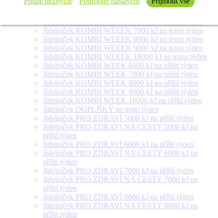
Pouze nezbytné
Podrobné nastavení
Přijmout vše
týden
Jídelníček SALÁT + na tento týden
Jídelníček KOMBI WEEEK 6000 kJ na tento týden
Jídelníček KOMBI WEEEK 7000 kJ na tento týden
Jídelníček KOMBI WEEEK 8000 kJ na tento týden
Jídelníček KOMBI WEEEK 9000 kJ na tento týden
Jídelníček KOMBI WEEEK 10000 kJ na tento týden
Jídelníček KOMBI WEEK 6000 kJ na příští týden
Jídelníček KOMBI WEEK 7000 kJ na příští týden
Jídelníček KOMBI WEEK 8000 kJ na příští týden
Jídelníček KOMBI WEEK 9000 kJ na příští týden
Jídelníček KOMBI WEEK 10000 kJ na příští týden
Jídelníček DOPLŇKY na tento týden
Jídelníček PRO ZDRAVÍ 5000 kJ na příští týden
Jídelníček PRO ZDRAVÍ NA CESTY 5000 kJ na
příští týden
Jídelníček PRO ZDRAVÍ 6000 kJ na příští týden
Jídelníček PRO ZDRAVÍ NA CESTY 6000 kJ na
příští týden
Jídelníček PRO ZDRAVÍ 7000 kJ na příští týden
Jídelníček PRO ZDRAVÍ NA CESTY 7000 kJ na
příští týden
Jídelníček PRO ZDRAVÍ 8000 kJ na příští týden
Jídelníček PRO ZDRAVÍ NA CESTY 8000 kJ na
příští týden