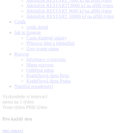
Jídelníček RESTART 7000 kJ na příští týden
Jídelníček RESTARTÍ 8000 kJ na příští týden
Jídelníček RESTART 9000 kJ na příští týden
Jídelníček RESTART 10000 kJ na příští týden
Ceník
ceník detail
Jak to funguje
Často kladené otázky
Příprava jídel a jídelníčků
Zero waste status
Rozvoz
Informace o rozvozu
Mapa rozvozu
Odběrná místa
Krabičková dieta Brno
Krabičková dieta Praha
Nutriční poradenství
Vyzkoušejte si testovací
menu na 1 týden
Tento týden
Příští týden
Pro každý den
PRO ZDRAVÍ