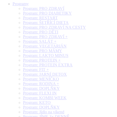
Programy
Program: PRO ZDRAVÍ
Program: PRO DIABETIKY
Program: RESTART
Program: ŠETŘÍCÍ DIETA
Program: PRO ZDRAVÍ NA CESTY
Program: PRO DĚTI
Program: PRO ZDRAVÍ +
Program: SALÁT +
Program: VEGETARIÁN
Program: PRO MÁMY
Program: LAKTO MINUS
Program: PROTEIN +
Program: PROTEIN EXTRA
Program: FIT +
Program: JARNÍ DETOX
Program: MENÍČKO
Program: RODINA +
Program: DOPLŇKY
Program: FLEXI IN
Program: KOMBI WEEK
Program: KETO
Program: DOPLŇKY
Program: Jídlo na víkend
Program: JÍME 3× DENNĚ