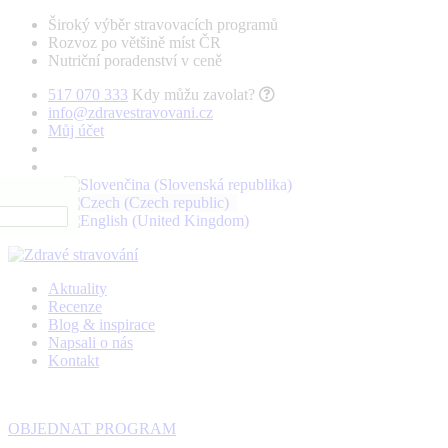
Široký výběr stravovacích programů
Rozvoz po většině míst ČR
Nutriční poradenství v ceně
517 070 333
Kdy můžu zavolat?
info@zdravestravovani.cz
Můj účet
Aktuality
Recenze
Blog & inspirace
Napsali o nás
Kontakt
OBJEDNAT PROGRAM