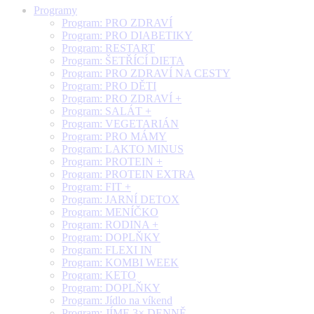
Programy
Program: PRO ZDRAVÍ
Program: PRO DIABETIKY
Program: RESTART
Program: ŠETŘÍCÍ DIETA
Program: PRO ZDRAVÍ NA CESTY
Program: PRO DĚTI
Program: PRO ZDRAVÍ +
Program: SALÁT +
Program: VEGETARIÁN
Program: PRO MÁMY
Program: LAKTO MINUS
Program: PROTEIN +
Program: PROTEIN EXTRA
Program: FIT +
Program: JARNÍ DETOX
Program: MENÍČKO
Program: RODINA +
Program: DOPLŇKY
Program: FLEXI IN
Program: KOMBI WEEK
Program: KETO
Program: DOPLŇKY
Program: Jídlo na víkend
Program: JÍME 3× DENNĚ