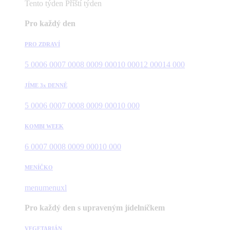
Tento týden
Příští týden
Pro každý den
PRO ZDRAVÍ
5 000
6 000
7 000
8 000
9 000
10 000
12 000
14 000
JÍME 3x DENNĚ
5 000
6 000
7 000
8 000
9 000
10 000
KOMBI WEEK
6 000
7 000
8 000
9 000
10 000
MENÍČKO
menu
menuxl
Pro každý den s upraveným jídelníčkem
VEGETARIÁN