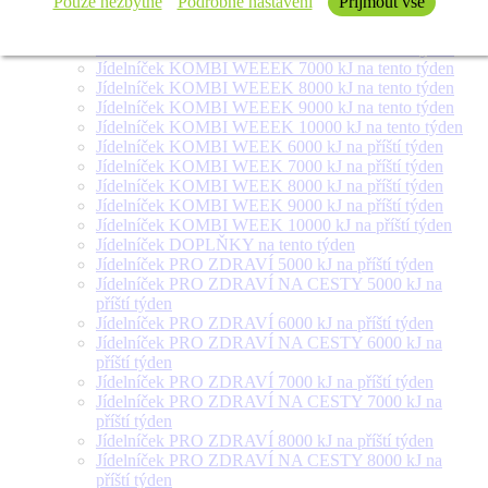
Pouze nezbytné
Podrobné nastavení
Přijmout vše
týden
Jídelníček SALÁT + na tento týden
Jídelníček KOMBI WEEEK 6000 kJ na tento týden
Jídelníček KOMBI WEEEK 7000 kJ na tento týden
Jídelníček KOMBI WEEEK 8000 kJ na tento týden
Jídelníček KOMBI WEEEK 9000 kJ na tento týden
Jídelníček KOMBI WEEEK 10000 kJ na tento týden
Jídelníček KOMBI WEEK 6000 kJ na příští týden
Jídelníček KOMBI WEEK 7000 kJ na příští týden
Jídelníček KOMBI WEEK 8000 kJ na příští týden
Jídelníček KOMBI WEEK 9000 kJ na příští týden
Jídelníček KOMBI WEEK 10000 kJ na příští týden
Jídelníček DOPLŇKY na tento týden
Jídelníček PRO ZDRAVÍ 5000 kJ na příští týden
Jídelníček PRO ZDRAVÍ NA CESTY 5000 kJ na
příští týden
Jídelníček PRO ZDRAVÍ 6000 kJ na příští týden
Jídelníček PRO ZDRAVÍ NA CESTY 6000 kJ na
příští týden
Jídelníček PRO ZDRAVÍ 7000 kJ na příští týden
Jídelníček PRO ZDRAVÍ NA CESTY 7000 kJ na
příští týden
Jídelníček PRO ZDRAVÍ 8000 kJ na příští týden
Jídelníček PRO ZDRAVÍ NA CESTY 8000 kJ na
příští týden