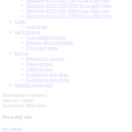
Jídelníček RESTART 7000 kJ na příští týden
Jídelníček RESTARTÍ 8000 kJ na příští týden
Jídelníček RESTART 9000 kJ na příští týden
Jídelníček RESTART 10000 kJ na příští týden
Ceník
ceník detail
Jak to funguje
Často kladené otázky
Příprava jídel a jídelníčků
Zero waste status
Rozvoz
Informace o rozvozu
Mapa rozvozu
Odběrná místa
Krabičková dieta Brno
Krabičková dieta Praha
Nutriční poradenství
Vyzkoušejte si testovací
menu na 1 týden
Tento týden
Příští týden
Pro každý den
PRO ZDRAVÍ