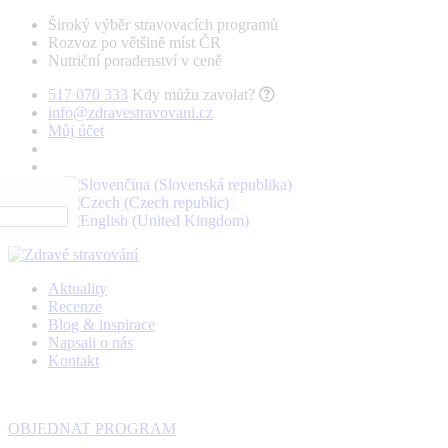
Široký výběr stravovacích programů
Rozvoz po většině míst ČR
Nutriční poradenství v ceně
517 070 333
Kdy můžu zavolat?
info@zdravestravovani.cz
Můj účet
Aktuality
Recenze
Blog & inspirace
Napsali o nás
Kontakt
OBJEDNAT PROGRAM