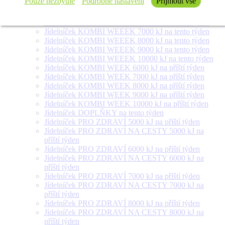
Pouze nezbytné
Podrobné nastavení
Přijmout vše
týden
Jídelníček SALÁT + na tento týden
Jídelníček KOMBI WEEEK 6000 kJ na tento týden
Jídelníček KOMBI WEEEK 7000 kJ na tento týden
Jídelníček KOMBI WEEEK 8000 kJ na tento týden
Jídelníček KOMBI WEEEK 9000 kJ na tento týden
Jídelníček KOMBI WEEEK 10000 kJ na tento týden
Jídelníček KOMBI WEEK 6000 kJ na příští týden
Jídelníček KOMBI WEEK 7000 kJ na příští týden
Jídelníček KOMBI WEEK 8000 kJ na příští týden
Jídelníček KOMBI WEEK 9000 kJ na příští týden
Jídelníček KOMBI WEEK 10000 kJ na příští týden
Jídelníček DOPLŇKY na tento týden
Jídelníček PRO ZDRAVÍ 5000 kJ na příští týden
Jídelníček PRO ZDRAVÍ NA CESTY 5000 kJ na
příští týden
Jídelníček PRO ZDRAVÍ 6000 kJ na příští týden
Jídelníček PRO ZDRAVÍ NA CESTY 6000 kJ na
příští týden
Jídelníček PRO ZDRAVÍ 7000 kJ na příští týden
Jídelníček PRO ZDRAVÍ NA CESTY 7000 kJ na
příští týden
Jídelníček PRO ZDRAVÍ 8000 kJ na příští týden
Jídelníček PRO ZDRAVÍ NA CESTY 8000 kJ na
příští týden