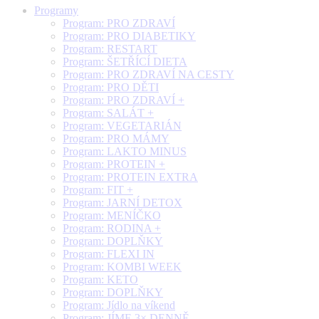
Programy
Program: PRO ZDRAVÍ
Program: PRO DIABETIKY
Program: RESTART
Program: ŠETŘÍCÍ DIETA
Program: PRO ZDRAVÍ NA CESTY
Program: PRO DĚTI
Program: PRO ZDRAVÍ +
Program: SALÁT +
Program: VEGETARIÁN
Program: PRO MÁMY
Program: LAKTO MINUS
Program: PROTEIN +
Program: PROTEIN EXTRA
Program: FIT +
Program: JARNÍ DETOX
Program: MENÍČKO
Program: RODINA +
Program: DOPLŇKY
Program: FLEXI IN
Program: KOMBI WEEK
Program: KETO
Program: DOPLŇKY
Program: Jídlo na víkend
Program: JÍME 3× DENNĚ