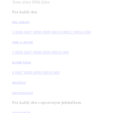
Tento týden
Příští týden
Pro každý den
PRO ZDRAVÍ
5 000
6 000
7 000
8 000
9 000
10 000
12 000
14 000
JÍME 3x DENNĚ
5 000
6 000
7 000
8 000
9 000
10 000
KOMBI WEEK
6 000
7 000
8 000
9 000
10 000
MENÍČKO
menu
menuxl
Pro každý den s upraveným jídelníčkem
VEGETARIÁN