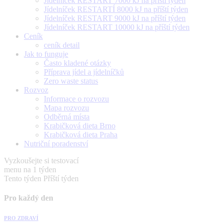
Jídelníček RESTART 7000 kJ na příští týden
Jídelníček RESTARTÍ 8000 kJ na příští týden
Jídelníček RESTART 9000 kJ na příští týden
Jídelníček RESTART 10000 kJ na příští týden
Ceník
ceník detail
Jak to funguje
Často kladené otázky
Příprava jídel a jídelníčků
Zero waste status
Rozvoz
Informace o rozvozu
Mapa rozvozu
Odběrná místa
Krabičková dieta Brno
Krabičková dieta Praha
Nutriční poradenství
Vyzkoušejte si testovací
menu na 1 týden
Tento týden
Příští týden
Pro každý den
PRO ZDRAVÍ