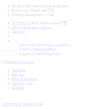
Široký výběr stravovacích programů
Rozvoz po většině míst ČR
Nutriční poradenství v ceně
517 070 333
Kdy můžu zavolat?
info@zdravestravovani.cz
Můj účet
Aktuality
Recenze
Blog & inspirace
Napsali o nás
Kontakt
OBJEDNAT PROGRAM