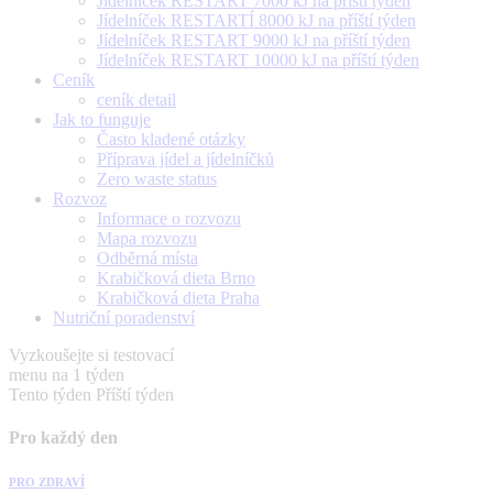
Jídelníček RESTART 7000 kJ na příští týden
Jídelníček RESTARTÍ 8000 kJ na příští týden
Jídelníček RESTART 9000 kJ na příští týden
Jídelníček RESTART 10000 kJ na příští týden
Ceník
ceník detail
Jak to funguje
Často kladené otázky
Příprava jídel a jídelníčků
Zero waste status
Rozvoz
Informace o rozvozu
Mapa rozvozu
Odběrná místa
Krabičková dieta Brno
Krabičková dieta Praha
Nutriční poradenství
Vyzkoušejte si testovací
menu na 1 týden
Tento týden
Příští týden
Pro každý den
PRO ZDRAVÍ