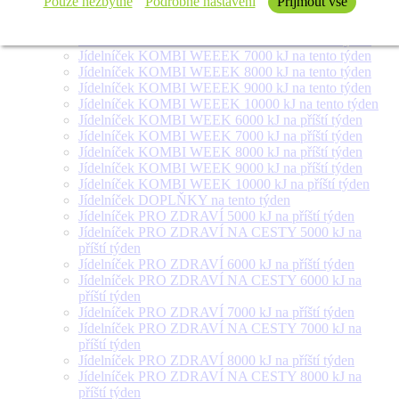
Pouze nezbytné
Podrobné nastavení
Přijmout vše
týden
Jídelníček SALÁT + na tento týden
Jídelníček KOMBI WEEEK 6000 kJ na tento týden
Jídelníček KOMBI WEEEK 7000 kJ na tento týden
Jídelníček KOMBI WEEEK 8000 kJ na tento týden
Jídelníček KOMBI WEEEK 9000 kJ na tento týden
Jídelníček KOMBI WEEEK 10000 kJ na tento týden
Jídelníček KOMBI WEEK 6000 kJ na příští týden
Jídelníček KOMBI WEEK 7000 kJ na příští týden
Jídelníček KOMBI WEEK 8000 kJ na příští týden
Jídelníček KOMBI WEEK 9000 kJ na příští týden
Jídelníček KOMBI WEEK 10000 kJ na příští týden
Jídelníček DOPLŇKY na tento týden
Jídelníček PRO ZDRAVÍ 5000 kJ na příští týden
Jídelníček PRO ZDRAVÍ NA CESTY 5000 kJ na
příští týden
Jídelníček PRO ZDRAVÍ 6000 kJ na příští týden
Jídelníček PRO ZDRAVÍ NA CESTY 6000 kJ na
příští týden
Jídelníček PRO ZDRAVÍ 7000 kJ na příští týden
Jídelníček PRO ZDRAVÍ NA CESTY 7000 kJ na
příští týden
Jídelníček PRO ZDRAVÍ 8000 kJ na příští týden
Jídelníček PRO ZDRAVÍ NA CESTY 8000 kJ na
příští týden