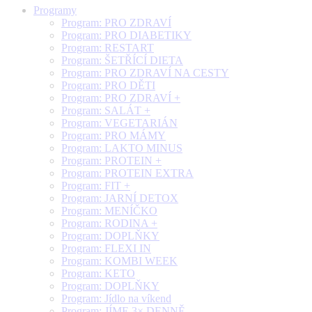
Programy
Program: PRO ZDRAVÍ
Program: PRO DIABETIKY
Program: RESTART
Program: ŠETŘÍCÍ DIETA
Program: PRO ZDRAVÍ NA CESTY
Program: PRO DĚTI
Program: PRO ZDRAVÍ +
Program: SALÁT +
Program: VEGETARIÁN
Program: PRO MÁMY
Program: LAKTO MINUS
Program: PROTEIN +
Program: PROTEIN EXTRA
Program: FIT +
Program: JARNÍ DETOX
Program: MENÍČKO
Program: RODINA +
Program: DOPLŇKY
Program: FLEXI IN
Program: KOMBI WEEK
Program: KETO
Program: DOPLŇKY
Program: Jídlo na víkend
Program: JÍME 3× DENNĚ