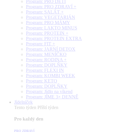
Program: PRO DĚTI
Program: PRO ZDRAVÍ +
Program: SALÁT +
Program: VEGETARIÁN
Program: PRO MÁMY
Program: LAKTO MINUS
Program: PROTEIN +
Program: PROTEIN EXTRA
Program: FIT +
Program: JARNÍ DETOX
Program: MENÍČKO
Program: RODINA +
Program: DOPLŇKY
Program: FLEXI IN
Program: KOMBI WEEK
Program: KETO
Program: DOPLŇKY
Program: Jídlo na víkend
Program: JÍME 3× DENNĚ
Jídelníček
Tento týden
Příští týden
Pro každý den
PRO ZDRAVÍ