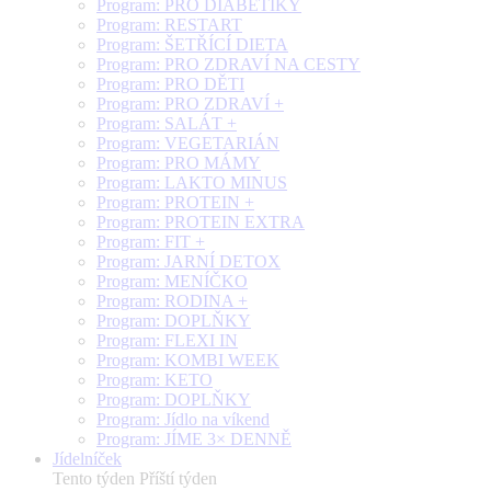
Program: PRO DIABETIKY
Program: RESTART
Program: ŠETŘÍCÍ DIETA
Program: PRO ZDRAVÍ NA CESTY
Program: PRO DĚTI
Program: PRO ZDRAVÍ +
Program: SALÁT +
Program: VEGETARIÁN
Program: PRO MÁMY
Program: LAKTO MINUS
Program: PROTEIN +
Program: PROTEIN EXTRA
Program: FIT +
Program: JARNÍ DETOX
Program: MENÍČKO
Program: RODINA +
Program: DOPLŇKY
Program: FLEXI IN
Program: KOMBI WEEK
Program: KETO
Program: DOPLŇKY
Program: Jídlo na víkend
Program: JÍME 3× DENNĚ
Jídelníček
Tento týden
Příští týden