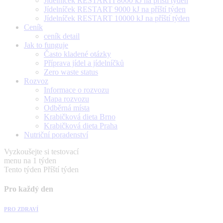
Jídelníček RESTARTÍ 8000 kJ na příští týden
Jídelníček RESTART 9000 kJ na příští týden
Jídelníček RESTART 10000 kJ na příští týden
Ceník
ceník detail
Jak to funguje
Často kladené otázky
Příprava jídel a jídelníčků
Zero waste status
Rozvoz
Informace o rozvozu
Mapa rozvozu
Odběrná místa
Krabičková dieta Brno
Krabičková dieta Praha
Nutriční poradenství
Vyzkoušejte si testovací
menu na 1 týden
Tento týden
Příští týden
Pro každý den
PRO ZDRAVÍ