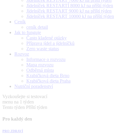
Jídelníček RESTART 7000 kJ na příští týden
Jídelníček RESTARTÍ 8000 kJ na příští týden
Jídelníček RESTART 9000 kJ na příští týden
Jídelníček RESTART 10000 kJ na příští týden
Ceník
ceník detail
Jak to funguje
Často kladené otázky
Příprava jídel a jídelníčků
Zero waste status
Rozvoz
Informace o rozvozu
Mapa rozvozu
Odběrná místa
Krabičková dieta Brno
Krabičková dieta Praha
Nutriční poradenství
Vyzkoušejte si testovací
menu na 1 týden
Tento týden
Příští týden
Pro každý den
PRO ZDRAVÍ