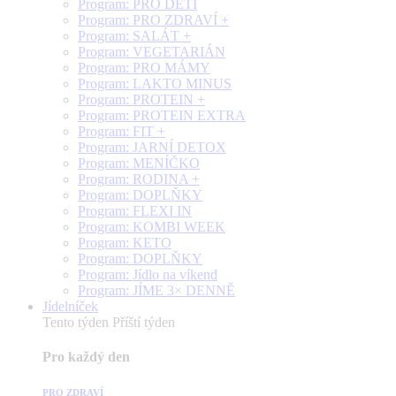
Program: PRO DĚTI
Program: PRO ZDRAVÍ +
Program: SALÁT +
Program: VEGETARIÁN
Program: PRO MÁMY
Program: LAKTO MINUS
Program: PROTEIN +
Program: PROTEIN EXTRA
Program: FIT +
Program: JARNÍ DETOX
Program: MENÍČKO
Program: RODINA +
Program: DOPLŇKY
Program: FLEXI IN
Program: KOMBI WEEK
Program: KETO
Program: DOPLŇKY
Program: Jídlo na víkend
Program: JÍME 3× DENNĚ
Jídelníček
Tento týden
Příští týden
Pro každý den
PRO ZDRAVÍ