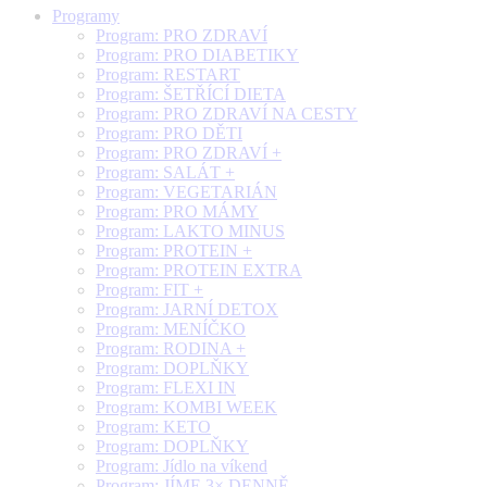
Programy
Program: PRO ZDRAVÍ
Program: PRO DIABETIKY
Program: RESTART
Program: ŠETŘÍCÍ DIETA
Program: PRO ZDRAVÍ NA CESTY
Program: PRO DĚTI
Program: PRO ZDRAVÍ +
Program: SALÁT +
Program: VEGETARIÁN
Program: PRO MÁMY
Program: LAKTO MINUS
Program: PROTEIN +
Program: PROTEIN EXTRA
Program: FIT +
Program: JARNÍ DETOX
Program: MENÍČKO
Program: RODINA +
Program: DOPLŇKY
Program: FLEXI IN
Program: KOMBI WEEK
Program: KETO
Program: DOPLŇKY
Program: Jídlo na víkend
Program: JÍME 3× DENNĚ