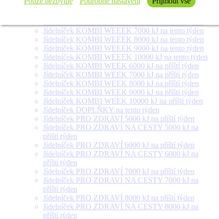
Pouze nezbytné
Podrobné nastavení
Přijmout vše
týden
Jídelníček SALÁT + na tento týden
Jídelníček KOMBI WEEEK 6000 kJ na tento týden
Jídelníček KOMBI WEEEK 7000 kJ na tento týden
Jídelníček KOMBI WEEEK 8000 kJ na tento týden
Jídelníček KOMBI WEEEK 9000 kJ na tento týden
Jídelníček KOMBI WEEEK 10000 kJ na tento týden
Jídelníček KOMBI WEEK 6000 kJ na příští týden
Jídelníček KOMBI WEEK 7000 kJ na příští týden
Jídelníček KOMBI WEEK 8000 kJ na příští týden
Jídelníček KOMBI WEEK 9000 kJ na příští týden
Jídelníček KOMBI WEEK 10000 kJ na příští týden
Jídelníček DOPLŇKY na tento týden
Jídelníček PRO ZDRAVÍ 5000 kJ na příští týden
Jídelníček PRO ZDRAVÍ NA CESTY 5000 kJ na
příští týden
Jídelníček PRO ZDRAVÍ 6000 kJ na příští týden
Jídelníček PRO ZDRAVÍ NA CESTY 6000 kJ na
příští týden
Jídelníček PRO ZDRAVÍ 7000 kJ na příští týden
Jídelníček PRO ZDRAVÍ NA CESTY 7000 kJ na
příští týden
Jídelníček PRO ZDRAVÍ 8000 kJ na příští týden
Jídelníček PRO ZDRAVÍ NA CESTY 8000 kJ na
příští týden