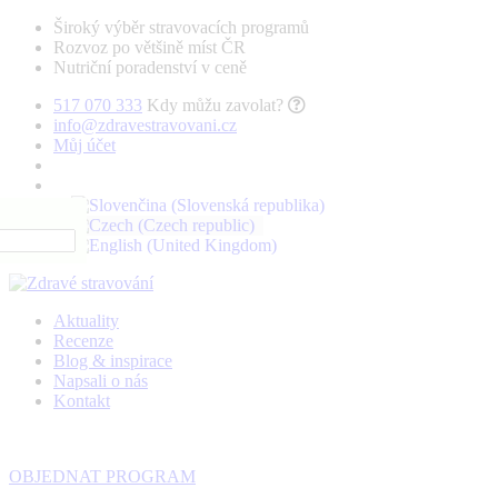
Široký výběr stravovacích programů
Rozvoz po většině míst ČR
Nutriční poradenství v ceně
517 070 333
Kdy můžu zavolat?
info@zdravestravovani.cz
Můj účet
Aktuality
Recenze
Blog & inspirace
Napsali o nás
Kontakt
OBJEDNAT PROGRAM