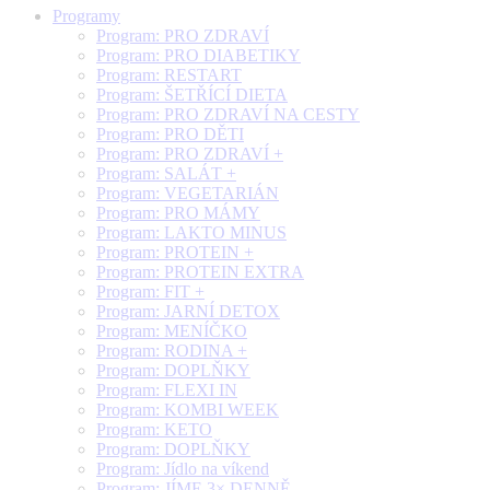
Programy
Program: PRO ZDRAVÍ
Program: PRO DIABETIKY
Program: RESTART
Program: ŠETŘÍCÍ DIETA
Program: PRO ZDRAVÍ NA CESTY
Program: PRO DĚTI
Program: PRO ZDRAVÍ +
Program: SALÁT +
Program: VEGETARIÁN
Program: PRO MÁMY
Program: LAKTO MINUS
Program: PROTEIN +
Program: PROTEIN EXTRA
Program: FIT +
Program: JARNÍ DETOX
Program: MENÍČKO
Program: RODINA +
Program: DOPLŇKY
Program: FLEXI IN
Program: KOMBI WEEK
Program: KETO
Program: DOPLŇKY
Program: Jídlo na víkend
Program: JÍME 3× DENNĚ