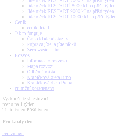
Jídelníček RESTART 7000 kJ na příští týden
Jídelníček RESTARTÍ 8000 kJ na příští týden
Jídelníček RESTART 9000 kJ na příští týden
Jídelníček RESTART 10000 kJ na příští týden
Ceník
ceník detail
Jak to funguje
Často kladené otázky
Příprava jídel a jídelníčků
Zero waste status
Rozvoz
Informace o rozvozu
Mapa rozvozu
Odběrná místa
Krabičková dieta Brno
Krabičková dieta Praha
Nutriční poradenství
Vyzkoušejte si testovací
menu na 1 týden
Tento týden
Příští týden
Pro každý den
PRO ZDRAVÍ