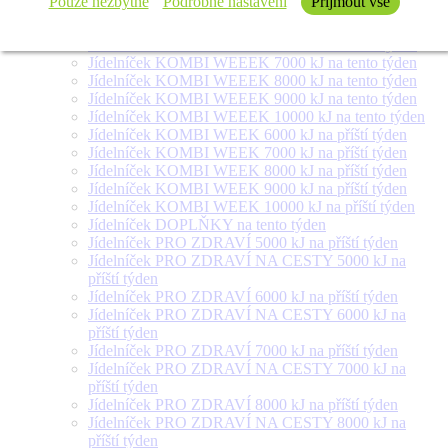
Pouze nezbytné
Podrobné nastavení
Přijmout vše
týden
Jídelníček SALÁT + na tento týden
Jídelníček KOMBI WEEEK 6000 kJ na tento týden
Jídelníček KOMBI WEEEK 7000 kJ na tento týden
Jídelníček KOMBI WEEEK 8000 kJ na tento týden
Jídelníček KOMBI WEEEK 9000 kJ na tento týden
Jídelníček KOMBI WEEEK 10000 kJ na tento týden
Jídelníček KOMBI WEEK 6000 kJ na příští týden
Jídelníček KOMBI WEEK 7000 kJ na příští týden
Jídelníček KOMBI WEEK 8000 kJ na příští týden
Jídelníček KOMBI WEEK 9000 kJ na příští týden
Jídelníček KOMBI WEEK 10000 kJ na příští týden
Jídelníček DOPLŇKY na tento týden
Jídelníček PRO ZDRAVÍ 5000 kJ na příští týden
Jídelníček PRO ZDRAVÍ NA CESTY 5000 kJ na
příští týden
Jídelníček PRO ZDRAVÍ 6000 kJ na příští týden
Jídelníček PRO ZDRAVÍ NA CESTY 6000 kJ na
příští týden
Jídelníček PRO ZDRAVÍ 7000 kJ na příští týden
Jídelníček PRO ZDRAVÍ NA CESTY 7000 kJ na
příští týden
Jídelníček PRO ZDRAVÍ 8000 kJ na příští týden
Jídelníček PRO ZDRAVÍ NA CESTY 8000 kJ na
příští týden