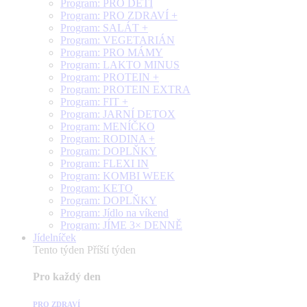
Program: PRO DĚTI
Program: PRO ZDRAVÍ +
Program: SALÁT +
Program: VEGETARIÁN
Program: PRO MÁMY
Program: LAKTO MINUS
Program: PROTEIN +
Program: PROTEIN EXTRA
Program: FIT +
Program: JARNÍ DETOX
Program: MENÍČKO
Program: RODINA +
Program: DOPLŇKY
Program: FLEXI IN
Program: KOMBI WEEK
Program: KETO
Program: DOPLŇKY
Program: Jídlo na víkend
Program: JÍME 3× DENNĚ
Jídelníček
Tento týden
Příští týden
Pro každý den
PRO ZDRAVÍ