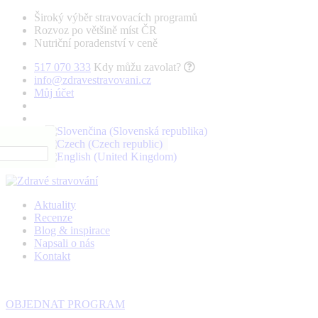
Široký výběr stravovacích programů
Rozvoz po většině míst ČR
Nutriční poradenství v ceně
517 070 333
Kdy můžu zavolat?
info@zdravestravovani.cz
Můj účet
Aktuality
Recenze
Blog & inspirace
Napsali o nás
Kontakt
OBJEDNAT PROGRAM