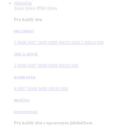
Jídelníček
Tento týden
Příští týden
Pro každý den
PRO ZDRAVÍ
5 000
6 000
7 000
8 000
9 000
10 000
12 000
14 000
JÍME 3x DENNĚ
5 000
6 000
7 000
8 000
9 000
10 000
KOMBI WEEK
6 000
7 000
8 000
9 000
10 000
MENÍČKO
menu
menuxl
Pro každý den s upraveným jídelníčkem