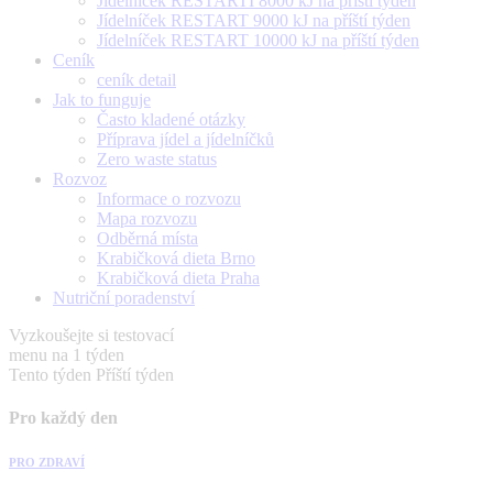
Jídelníček RESTARTÍ 8000 kJ na příští týden
Jídelníček RESTART 9000 kJ na příští týden
Jídelníček RESTART 10000 kJ na příští týden
Ceník
ceník detail
Jak to funguje
Často kladené otázky
Příprava jídel a jídelníčků
Zero waste status
Rozvoz
Informace o rozvozu
Mapa rozvozu
Odběrná místa
Krabičková dieta Brno
Krabičková dieta Praha
Nutriční poradenství
Vyzkoušejte si testovací
menu na 1 týden
Tento týden
Příští týden
Pro každý den
PRO ZDRAVÍ