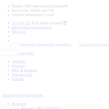
Široký výběr stravovacích programů
Rozvoz po většině míst ČR
Nutriční poradenství v ceně
517 070 333
Kdy můžu zavolat?
info@zdravestravovani.cz
Můj účet
Aktuality
Recenze
Blog & inspirace
Napsali o nás
Kontakt
OBJEDNAT PROGRAM
Programy
Program: PRO ZDRAVÍ