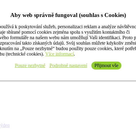
Aby web správně fungoval (souhlas s Cookies)
oužívá k poskytování služeb, personalizaci reklam a analýze návštěvno
aje sbírané pomocí cookies zejména spolu s využitím kontaktního či
ého formuláře na našem webu nám umožňují Vaši identifikaci. Proto 
 zpracování takto získaných údajů. Svůj souhlas můžete kdykoliv změn
iknutím na „Pouze nezbytné“ budou použity pouze cookies, které potř
u (technické cookies).
Více informací
.
Pouze nezbytné
Podrobné nastavení
Přijmout vše
týden