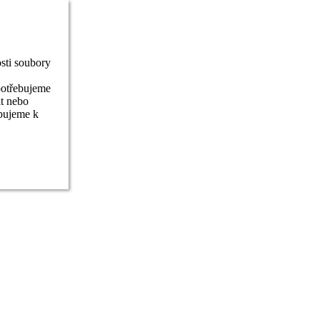
sti soubory
potřebujeme
it nebo
ebujeme k