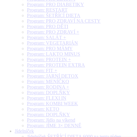
Program: PRO DIABETIKY
Program: RESTART
Program: ŠETŘÍCÍ DIETA
Program: PRO ZDRAVÍ NA CESTY
Program: PRO DĚTI
Program: PRO ZDRAVÍ +
Program: SALÁT +
Program: VEGETARIÁN
Program: PRO MÁMY
Program: LAKTO MINUS
Program: PROTEIN +
Program: PROTEIN EXTRA
Program: FIT +
Program: JARNÍ DETOX
Program: MENÍČKO
Program: RODINA +
Program: DOPLŇKY
Program: FLEXI IN
Program: KOMBI WEEK
Program: KETO
Program: DOPLŇKY
Program: Jídlo na víkend
Program: JÍME 3× DENNĚ
Jídelníček
Jídelníček ŠETŘÍCÍ DIETA 6000 na tento týden