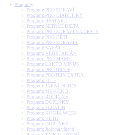
Programy
Program: PRO ZDRAVÍ
Program: PRO DIABETIKY
Program: RESTART
Program: ŠETŘÍCÍ DIETA
Program: PRO ZDRAVÍ NA CESTY
Program: PRO DĚTI
Program: PRO ZDRAVÍ +
Program: SALÁT +
Program: VEGETARIÁN
Program: PRO MÁMY
Program: LAKTO MINUS
Program: PROTEIN +
Program: PROTEIN EXTRA
Program: FIT +
Program: JARNÍ DETOX
Program: MENÍČKO
Program: RODINA +
Program: DOPLŇKY
Program: FLEXI IN
Program: KOMBI WEEK
Program: KETO
Program: DOPLŇKY
Program: Jídlo na víkend
Program: JÍME 3× DENNĚ