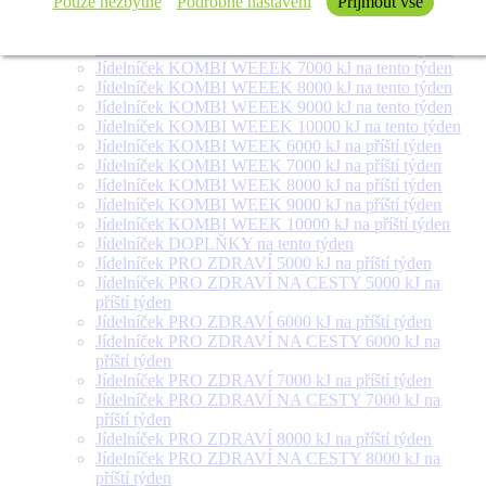
Pouze nezbytné
Podrobné nastavení
Přijmout vše
týden
Jídelníček SALÁT + na tento týden
Jídelníček KOMBI WEEEK 6000 kJ na tento týden
Jídelníček KOMBI WEEEK 7000 kJ na tento týden
Jídelníček KOMBI WEEEK 8000 kJ na tento týden
Jídelníček KOMBI WEEEK 9000 kJ na tento týden
Jídelníček KOMBI WEEEK 10000 kJ na tento týden
Jídelníček KOMBI WEEK 6000 kJ na příští týden
Jídelníček KOMBI WEEK 7000 kJ na příští týden
Jídelníček KOMBI WEEK 8000 kJ na příští týden
Jídelníček KOMBI WEEK 9000 kJ na příští týden
Jídelníček KOMBI WEEK 10000 kJ na příští týden
Jídelníček DOPLŇKY na tento týden
Jídelníček PRO ZDRAVÍ 5000 kJ na příští týden
Jídelníček PRO ZDRAVÍ NA CESTY 5000 kJ na
příští týden
Jídelníček PRO ZDRAVÍ 6000 kJ na příští týden
Jídelníček PRO ZDRAVÍ NA CESTY 6000 kJ na
příští týden
Jídelníček PRO ZDRAVÍ 7000 kJ na příští týden
Jídelníček PRO ZDRAVÍ NA CESTY 7000 kJ na
příští týden
Jídelníček PRO ZDRAVÍ 8000 kJ na příští týden
Jídelníček PRO ZDRAVÍ NA CESTY 8000 kJ na
příští týden