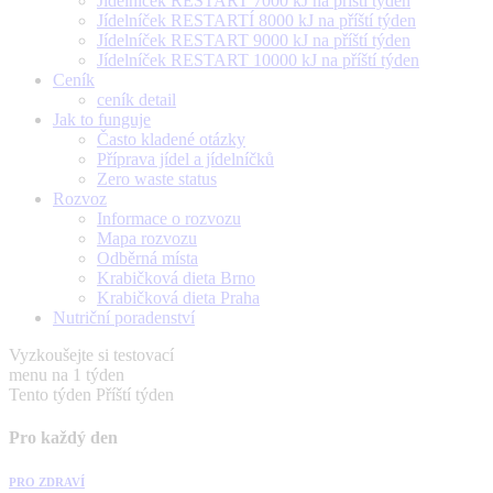
Jídelníček RESTART 7000 kJ na příští týden
Jídelníček RESTARTÍ 8000 kJ na příští týden
Jídelníček RESTART 9000 kJ na příští týden
Jídelníček RESTART 10000 kJ na příští týden
Ceník
ceník detail
Jak to funguje
Často kladené otázky
Příprava jídel a jídelníčků
Zero waste status
Rozvoz
Informace o rozvozu
Mapa rozvozu
Odběrná místa
Krabičková dieta Brno
Krabičková dieta Praha
Nutriční poradenství
Vyzkoušejte si testovací
menu na 1 týden
Tento týden
Příští týden
Pro každý den
PRO ZDRAVÍ