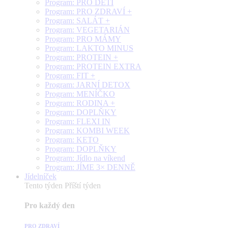
Program: PRO DĚTI
Program: PRO ZDRAVÍ +
Program: SALÁT +
Program: VEGETARIÁN
Program: PRO MÁMY
Program: LAKTO MINUS
Program: PROTEIN +
Program: PROTEIN EXTRA
Program: FIT +
Program: JARNÍ DETOX
Program: MENÍČKO
Program: RODINA +
Program: DOPLŇKY
Program: FLEXI IN
Program: KOMBI WEEK
Program: KETO
Program: DOPLŇKY
Program: Jídlo na víkend
Program: JÍME 3× DENNĚ
Jídelníček
Tento týden
Příští týden
Pro každý den
PRO ZDRAVÍ