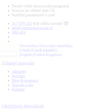
Široký výběr stravovacích programů
Rozvoz po většině míst ČR
Nutriční poradenství v ceně
517 070 333
Kdy můžu zavolat?
info@zdravestravovani.cz
Můj účet
Aktuality
Recenze
Blog & inspirace
Napsali o nás
Kontakt
OBJEDNAT PROGRAM