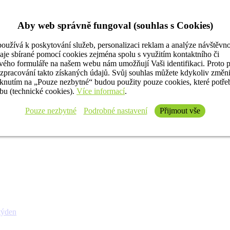
Aby web správně fungoval (souhlas s Cookies)
oužívá k poskytování služeb, personalizaci reklam a analýze návštěvno
aje sbírané pomocí cookies zejména spolu s využitím kontaktního či
ého formuláře na našem webu nám umožňují Vaši identifikaci. Proto 
 zpracování takto získaných údajů. Svůj souhlas můžete kdykoliv změn
iknutím na „Pouze nezbytné“ budou použity pouze cookies, které potř
u (technické cookies).
Více informací
.
Pouze nezbytné
Podrobné nastavení
Přijmout vše
týden