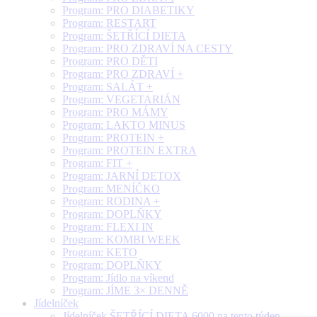
Program: PRO DIABETIKY
Program: RESTART
Program: ŠETŘÍCÍ DIETA
Program: PRO ZDRAVÍ NA CESTY
Program: PRO DĚTI
Program: PRO ZDRAVÍ +
Program: SALÁT +
Program: VEGETARIÁN
Program: PRO MÁMY
Program: LAKTO MINUS
Program: PROTEIN +
Program: PROTEIN EXTRA
Program: FIT +
Program: JARNÍ DETOX
Program: MENÍČKO
Program: RODINA +
Program: DOPLŇKY
Program: FLEXI IN
Program: KOMBI WEEK
Program: KETO
Program: DOPLŇKY
Program: Jídlo na víkend
Program: JÍME 3× DENNĚ
Jídelníček
Jídelníček ŠETŘÍCÍ DIETA 6000 na tento týden