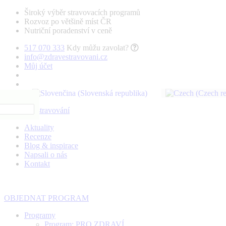
Široký výběr stravovacích programů
Rozvoz po většině míst ČR
Nutriční poradenství v ceně
517 070 333
Kdy můžu zavolat?
info@zdravestravovani.cz
Můj účet
Aktuality
Recenze
Blog & inspirace
Napsali o nás
Kontakt
OBJEDNAT PROGRAM
Programy
Program: PRO ZDRAVÍ