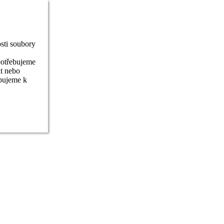
sti soubory
potřebujeme
it nebo
ebujeme k