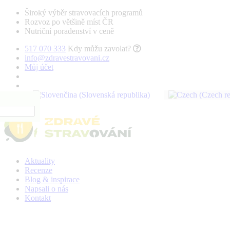
Široký výběr stravovacích programů
Rozvoz po většině míst ČR
Nutriční poradenství v ceně
517 070 333
Kdy můžu zavolat?
info@zdravestravovani.cz
Můj účet
Aktuality
Recenze
Blog & inspirace
Napsali o nás
Kontakt