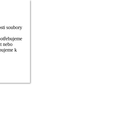
sti soubory
potřebujeme
it nebo
ebujeme k