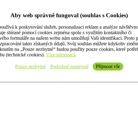
Aby web správně fungoval (souhlas s Cookies)
oužívá k poskytování služeb, personalizaci reklam a analýze návštěvno
aje sbírané pomocí cookies zejména spolu s využitím kontaktního či
ého formuláře na našem webu nám umožňují Vaši identifikaci. Proto 
 zpracování takto získaných údajů. Svůj souhlas můžete kdykoliv změn
iknutím na „Pouze nezbytné“ budou použity pouze cookies, které potř
u (technické cookies).
Více informací
.
Pouze nezbytné
Podrobné nastavení
Přijmout vše