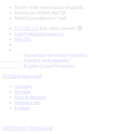
Široký výběr stravovacích programů
Rozvoz po většině míst ČR
Nutriční poradenství v ceně
517 070 333
Kdy můžu zavolat?
info@zdravestravovani.cz
Můj účet
Aktuality
Recenze
Blog & inspirace
Napsali o nás
Kontakt
OBJEDNAT PROGRAM