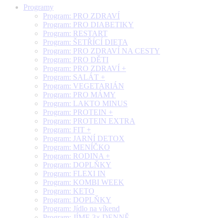
Programy
Program: PRO ZDRAVÍ
Program: PRO DIABETIKY
Program: RESTART
Program: ŠETŘÍCÍ DIETA
Program: PRO ZDRAVÍ NA CESTY
Program: PRO DĚTI
Program: PRO ZDRAVÍ +
Program: SALÁT +
Program: VEGETARIÁN
Program: PRO MÁMY
Program: LAKTO MINUS
Program: PROTEIN +
Program: PROTEIN EXTRA
Program: FIT +
Program: JARNÍ DETOX
Program: MENÍČKO
Program: RODINA +
Program: DOPLŇKY
Program: FLEXI IN
Program: KOMBI WEEK
Program: KETO
Program: DOPLŇKY
Program: Jídlo na víkend
Program: JÍME 3× DENNĚ