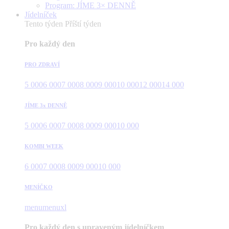
Program: JÍME 3× DENNĚ
Jídelníček
Tento týden
Příští týden
Pro každý den
PRO ZDRAVÍ
5 000
6 000
7 000
8 000
9 000
10 000
12 000
14 000
JÍME 3x DENNĚ
5 000
6 000
7 000
8 000
9 000
10 000
KOMBI WEEK
6 000
7 000
8 000
9 000
10 000
MENÍČKO
menu
menuxl
Pro každý den s upraveným jídelníčkem