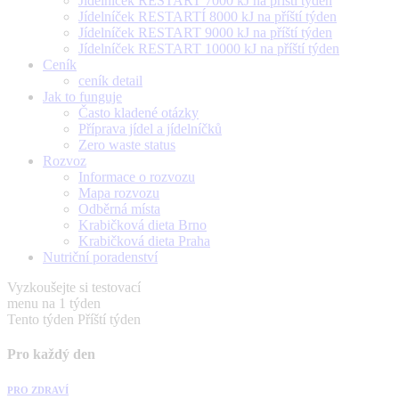
Jídelníček RESTART 7000 kJ na příští týden
Jídelníček RESTARTÍ 8000 kJ na příští týden
Jídelníček RESTART 9000 kJ na příští týden
Jídelníček RESTART 10000 kJ na příští týden
Ceník
ceník detail
Jak to funguje
Často kladené otázky
Příprava jídel a jídelníčků
Zero waste status
Rozvoz
Informace o rozvozu
Mapa rozvozu
Odběrná místa
Krabičková dieta Brno
Krabičková dieta Praha
Nutriční poradenství
Vyzkoušejte si testovací
menu na 1 týden
Tento týden
Příští týden
Pro každý den
PRO ZDRAVÍ