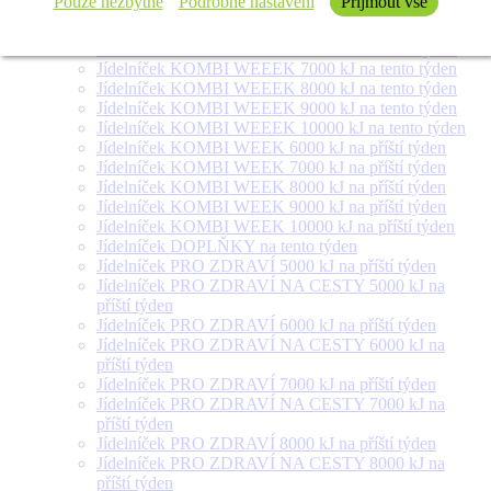
Pouze nezbytné
Podrobné nastavení
Přijmout vše
týden
Jídelníček SALÁT + na tento týden
Jídelníček KOMBI WEEEK 6000 kJ na tento týden
Jídelníček KOMBI WEEEK 7000 kJ na tento týden
Jídelníček KOMBI WEEEK 8000 kJ na tento týden
Jídelníček KOMBI WEEEK 9000 kJ na tento týden
Jídelníček KOMBI WEEEK 10000 kJ na tento týden
Jídelníček KOMBI WEEK 6000 kJ na příští týden
Jídelníček KOMBI WEEK 7000 kJ na příští týden
Jídelníček KOMBI WEEK 8000 kJ na příští týden
Jídelníček KOMBI WEEK 9000 kJ na příští týden
Jídelníček KOMBI WEEK 10000 kJ na příští týden
Jídelníček DOPLŇKY na tento týden
Jídelníček PRO ZDRAVÍ 5000 kJ na příští týden
Jídelníček PRO ZDRAVÍ NA CESTY 5000 kJ na
příští týden
Jídelníček PRO ZDRAVÍ 6000 kJ na příští týden
Jídelníček PRO ZDRAVÍ NA CESTY 6000 kJ na
příští týden
Jídelníček PRO ZDRAVÍ 7000 kJ na příští týden
Jídelníček PRO ZDRAVÍ NA CESTY 7000 kJ na
příští týden
Jídelníček PRO ZDRAVÍ 8000 kJ na příští týden
Jídelníček PRO ZDRAVÍ NA CESTY 8000 kJ na
příští týden