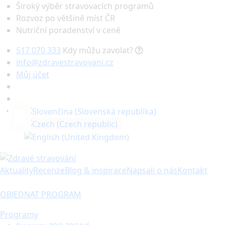
Široký výběr stravovacích programů
Rozvoz po většině míst ČR
Nutriční poradenství v ceně
517 070 333
Kdy můžu zavolat?
info@zdravestravovani.cz
Můj účet
Hledat
Aktuality
Recenze
Blog & inspirace
Napsali o nás
Kontakt
OBJEDNAT PROGRAM
Programy