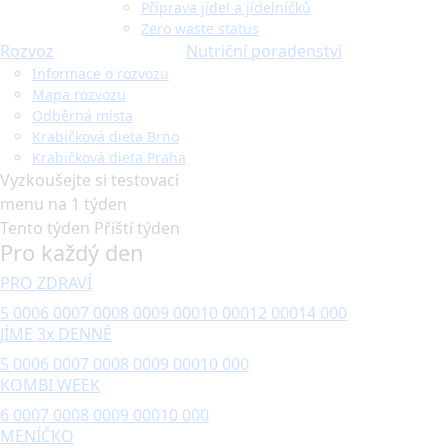
Příprava jídel a jídelníčků
Zero waste status
Rozvoz
Nutriční poradenství
Informace o rozvozu
Mapa rozvozu
Odběrná místa
Krabičková dieta Brno
Krabičková dieta Praha
Vyzkoušejte si testovací
menu na 1 týden
Tento týden
Příští týden
Pro každý den
PRO ZDRAVÍ
5 000
6 000
7 000
8 000
9 000
10 000
12 000
14 000
JÍME 3x DENNĚ
5 000
6 000
7 000
8 000
9 000
10 000
KOMBI WEEK
6 000
7 000
8 000
9 000
10 000
MENÍČKO