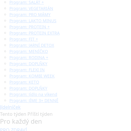
Program: SALÁT +
Program: VEGETARIÁN
Program: PRO MÁMY
Program: LAKTO MINUS
Program: PROTEIN +
Program: PROTEIN EXTRA
Program: FIT +
Program: JARNÍ DETOX
Program: MENÍČKO
Program: RODINA +
Program: DOPLŇKY
Program: FLEXI IN
Program: KOMBI WEEK
Program: KETO
Program: DOPLŇKY
Program: Jídlo na víkend
Program: JÍME 3× DENNĚ
Jídelníček
Tento týden
Příští týden
Pro každý den
PRO ZDRAVÍ